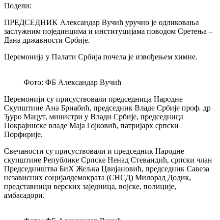
Подели:
ПРЕДСЕДНИK Александар Вучић уручио је одликовања
заслужним појединцима и институцијама поводом Сретења –
Дана државности Србије.
Церемонија у Палати Србија почела је извођењем химне.
Фото: ФБ Александар Вучић
Церемонији су присуствовали председница Народне
Скупштине Ана Брнабић, председник Владе Србије проф. др
Ђуро Мацут, министри у Влади Србије, председница
Покрајинске владе Маја Гојковић, патријарх српски
Порфирије.
Свечаности су присуствовали и председник Народне
скупштине Републике Српске Ненад Стевандић, српски члан
Председништва БиХ Жељка Цвијановић, председник Савеза
независних социјалдемократа (СНСД) Милорад Додик,
представници верских заједница, војске, полиције,
амбасадори.