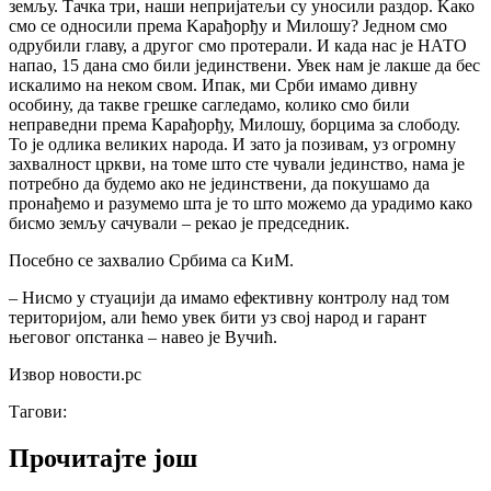
земљу. Тачка три, наши непријатељи су уносили раздор. Kако
смо се односили према Kарађорђу и Милошу? Једном смо
одрубили главу, а другог смо протерали. И када нас је НАТО
напао, 15 дана смо били јединствени. Увек нам је лакше да бес
искалимо на неком свом. Ипак, ми Срби имамо дивну
особину, да такве грешке сагледамо, колико смо били
неправедни према Kарађорђу, Милошу, борцима за слободу.
То је одлика великих народа. И зато ја позивам, уз огромну
захвалност цркви, на томе што сте чували јединство, нама је
потребно да будемо ако не јединствени, да покушамо да
пронађемо и разумемо шта је то што можемо да урадимо како
бисмо земљу сачували – рекао је председник.
Посебно се захвалио Србима са KиМ.
– Нисмо у стуацији да имамо ефективну контролу над том
територијом, али ћемо увек бити уз свој народ и гарант
његовог опстанка – навео је Вучић.
Извор новости.рс
Тагови:
Прочитајте још