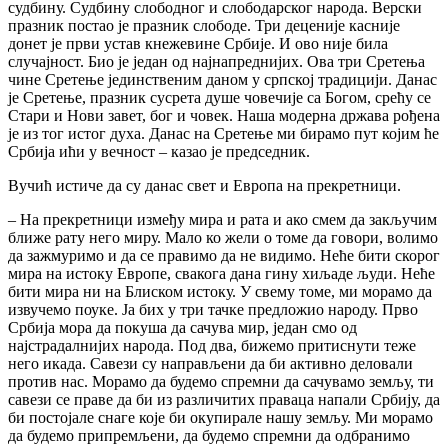
судбину. Судбину слободног и слободарског народа. Верски
празник постао је празник слободе. Три деценије касније
донет је први устав кнежевине Србије. И ово није била
случајност. Био је један од најнапреднијих. Ова три Сретења
чине Сретење јединственим даном у српској традицији. Данас
је Сретење, празник сусрета душе човечије са Богом, срећу се
Стари и Нови завет, бог и човек. Наша модерна држава рођена
је из тог истог духа. Данас на Сретење ми бирамо пут којим ће
Србија ићи у вечност – казао је председник.
Вучић истиче да су данас свет и Европа на прекретници.
– На прекретници између мира и рата и ако смем да закључим
ближе рату него миру. Мало ко жели о томе да говори, волимо
да зажмуримо и да се правимо да не видимо. Неће бити скорог
мира на истоку Европе, свакога дана гину хиљаде људи. Неће
бити мира ни на Блиском истоку. У свему томе, ми морамо да
извучемо поуке. Ја бих у три тачке предложио народу. Прво
Србија мора да покуша да сачува мир, један смо од
најстрадалнијих народа. Под два, бижемо притиснути теже
него икада. Савези су направљени да би активно деловали
против нас. Морамо да будемо спремни да сачувамо земљу, ти
савези се праве да би из различитих праваца напали Србију, да
би постојале снаге које би окупирале нашу земљу. Ми морамо
да будемо припремљени, да будемо спремни да одбранимо