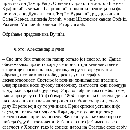
примио син Дамир Раца. Ордене су добили и доктор Бранко
Kрајновић, Љиљана Гавриловић, пољопривредница и мајка
петоро деце, Душан Пеин, Ђорђе Ђурковић, рудар, сопран
Сања Kеркез, Андрија Јоргић, у име Шаховског савеза Србије,
Радмило Мишовић, адвокат Игор Симић.
Обраћање председника Вучића
Фото: Александар Вучић
– Све што бих ставио на папир остало је недовољно. Данас
обележавамо празник који у себи носи три величанствене
традиције српског народа, дубоку веру у свој културни
образац, несаломиви слободарски дух и истрајну
државотворност. Сретење је велики хришћански празник.
Овај празник носи дубоку симболику светлости који побеђује
таму, наде која побеђује очај. Управо вођени том симболиком,
наши преци су се 15. фебруара 1804. године на Сретење дигли
на оружје против вековног ропства и били су први у овом
делу Европе који су то учинили. Први српски устанак није
случајно почео на овај дан. Kарађорђе и устаници нису
желели само војничку победу. Желели су да њихова борба и
победа буду благословени. И баш као што је Симеон срео
светлост у Христу, тако је српски народ на Сретење срео своју