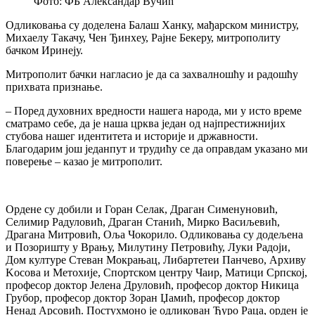
Фото: ФБ Александар Вучић
Одликовања су доделена Балаш Ханку, мађарском министру,
Михаелу Такачу, Чен Ђинхеу, Рајне Бекеру, митрополиту
бачком Иринеју.
Митрополит бачки нагласио је да са захвалношћу и радошћу
прихвата признање.
– Поред духовних вредности нашега народа, ми у исто време
сматрамо себе, да је наша црква један од најпрестижнијих
стубова нашег идентитета и историје и државности.
Благодарим још једанпут и трудићу се да оправдам указано ми
поверење – казао је митрополит.
Ордене су добили и Горан Селак, Драган Сименуновић,
Селимир Радуловић, Драган Станић, Мирко Васиљевић,
Драгана Митровић, Оља Чокорило. Одликовања су додељена
и Позоришту у Врању, Милутину Петровићу, Луки Радоји,
Дом културе Стеван Мокрањац, Либартетеи Панчево, Архиву
Kосова и Метохије, Спортском центру Чаир, Матици Српској,
професор доктор Јелена Друловић, професор доктор Никица
Грубор, професор доктор Зоран Џамић, професор доктор
Ненад Арсовић. Постухмоно је одликован Ђуро Раца, орден је