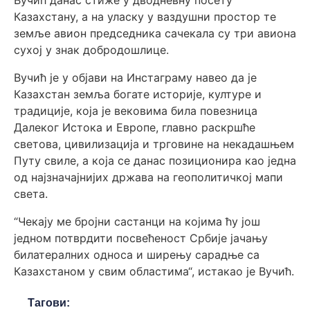
Казахстану, а на уласку у ваздушни простор те
земље авион председника сачекала су три авиона
сухој у знак добродошлице.
Вучић је у објави на Инстаграму навео да је
Казахстан земља богате историје, културе и
традиције, која је вековима била повезница
Далеког Истока и Европе, главно раскршће
светова, цивилизација и трговине на некадашњем
Путу свиле, а која се данас позиционира као једна
од најзначајнијих држава на геополитичкој мапи
света.
“Чекају ме бројни састанци на којима ћу још
једном потврдити посвећеност Србије јачању
билатералних односа и ширењу сарадње са
Казахстаном у свим областима“, истакао је Вучић.
Тагови: