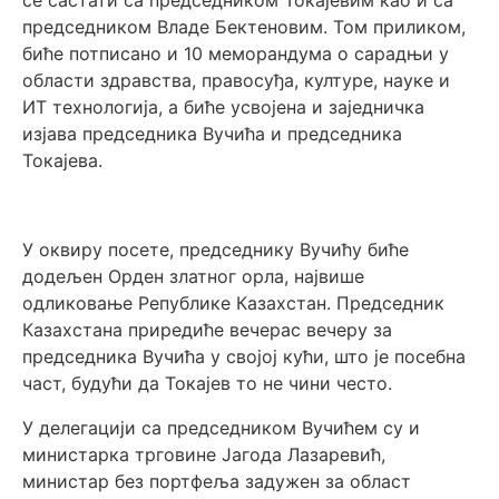
председником Владе Бектеновим. Том приликом,
биће потписано и 10 меморандума о сарадњи у
области здравства, правосуђа, културе, науке и
ИТ технологија, а биће усвојена и заједничка
изјава председника Вучића и председника
Токајева.
У оквиру посете, председнику Вучићу биће
додељен Орден златног орла, највише
одликовање Републике Казахстан. Председник
Казахстана приредиће вечерас вечеру за
председника Вучића у својој кући, што је посебна
част, будући да Токајев то не чини често.
У делегацији са председником Вучићем су и
министарка трговине Јагода Лазаревић,
министар без портфеља задужен за област