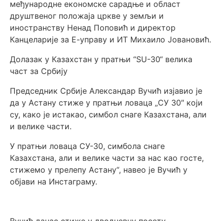
међународне економске сарадње и област
друштвеног положаја цркве у земљи и
иностранству Ненад Поповић и директор
Канцеларије за Е-управу и ИТ Михаило Јовановић.
Долазак у Казахстан у пратњи “SU-30“ велика
част за Србију
Председник Србије Александар Вучић изјавио је
да у Астану стиже у пратњи ловаца „СУ 30″ који
су, како је истакао, симбол снаге Казахстана, али
и велике части.
У пратњи ловаца СУ-30, симбола снаге
Казахстана, али и велике части за нас као госте,
стижемо у прелепу Астану“, навео је Вучић у
објави на Инстаграму.
Вучић данас стиже у дводневну посету