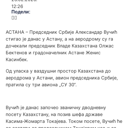
12:26
Подели:
АСТАНА – Председник Србије Александар Вучић
стигао је данас у Астану, а на аеродрому су га
дочекали председник Владе Казахстана Олжас
Бектенов и градоначелник Астане Женис
Касинбек.
Од уласка у ваздушни простор Казахстана до
аеродрома у Астани, авион председника Србије,
пратила су три авиона „СУ 30“.
Вучић је данас започео званичну дводневну
посету Казахстану, на позив шефа државе
Касима-Жомарта Токајева. Током посете, Вучић ће
се састати са председником Токајевим као и са