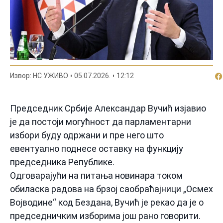
По
Извор: НС УЖИВО
05.07.2026.
12:12
Председник Србије Александар Вучић изјавио
је да постоји могућност да парламентарни
избори буду одржани и пре него што
евентуално поднесе оставку на функцију
председника Републике.
Одговарајући на питања новинара током
обиласка радова на брзој саобраћајници „Осмех
Војводине“ код Бездана, Вучић је рекао да је о
председничким изборима још рано говорити.