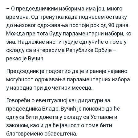
– О председничким изборима има још много
времена. Од тренутка када поднесем оставку
до њиховог одржавања постоји рок од 90 дана.
Можда пре тога буду парламентарни избори, ко
зна. Надлежне институције одлучиће о томе у
складу са интересима Републике Србије –
рекао је Вучић.
Председник је подсетио да је и раније најавио
могућност одржавања парламентарних избора
у наредна три до четири месеца.
Говорећи о евентуалној кандидатури за
председника Владе, Вучић је поновио да ће
одлука бити донета у складу са Уставом и
законом, као и да ће јавност о томе бити
благовремено обавештена.