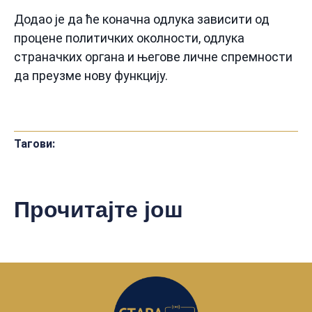
Додао је да ће коначна одлука зависити од
процене политичких околности, одлука
страначких органа и његове личне спремности
да преузме нову функцију.
Тагови:
Прочитајте још