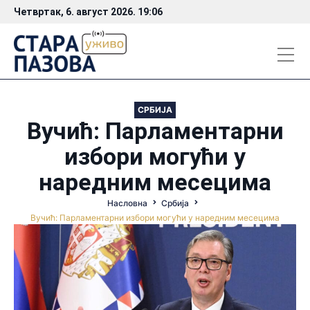
Четвртак, 6. август 2026. 19:06
СРБИЈА
Вучић: Парламентарни
избори могући у
наредним месецима
Насловна
Србија
Вучић: Парламентарни избори могући у наредним месецима