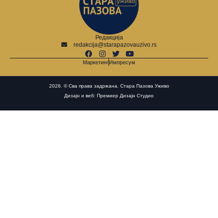
Редакција
redakcija@starapazovauzivo.rs
Маркетинг
Импресум
2026. © Сва права задржана. Стара Пазова Уживо
Дизајн и веб: Премиер Дизајн Студио