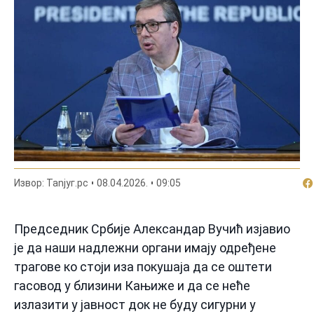
По
Извор: Таnjyг.рс
08.04.2026.
09:05
Председник Србије Александар Вучић изјавио
је да наши надлежни органи имају одређене
трагове ко стоји иза покушаја да се оштети
гасовод у близини Кањиже и да се неће
излазити у јавност док не буду сигурни у