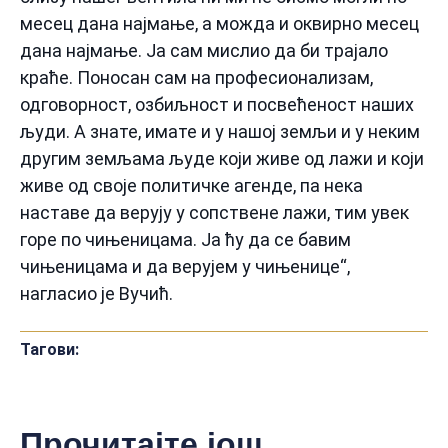
месец дана најмање, а можда и оквирно месец
дана најмање. Ја сам мислио да би трајало
краће. Поносан сам на професионализам,
одговорност, озбиљност и посвећеност наших
људи. А знате, имате и у нашој земљи и у неким
другим земљама људе који живе од лажи и који
живе од своје политичке агенде, па нека
наставе да верују у сопствене лажи, тим увек
горе по чињеницама. Ја ћу да се бавим
чињеницама и да верујем у чињенице“,
нагласио је Вучић.
Тагови:
Прочитајте још