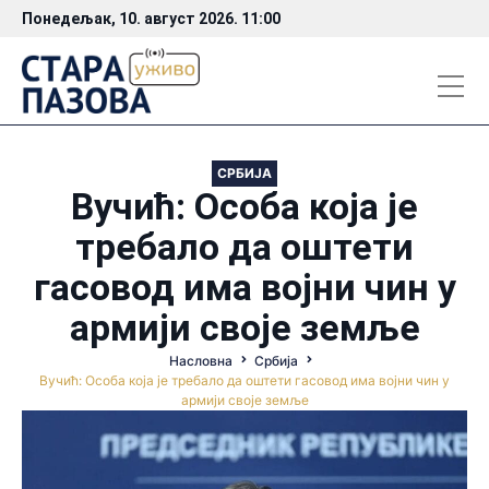
Понедељак, 10. август 2026. 11:00
СРБИЈА
Вучић: Особа која је
требало да оштети
гасовод има војни чин у
армији своје земље
Насловна
Србија
Вучић: Особа која је требало да оштети гасовод има војни чин у
армији своје земље