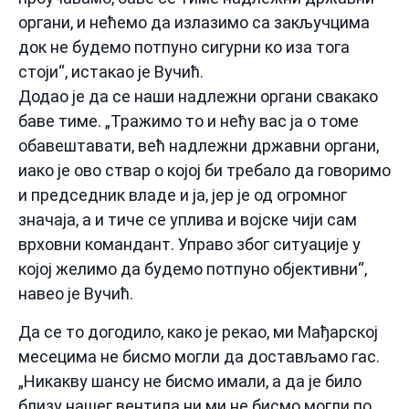
органи, и нећемо да излазимо са закључцима
док не будемо потпуно сигурни ко иза тога
стоји“, истакао је Вучић.
Додао је да се наши надлежни органи свакако
баве тиме. „Тражимо то и нећу вас ја о томе
обавештавати, већ надлежни државни органи,
иако је ово ствар о којој би требало да говоримо
и председник владе и ја, јер је од огромног
значаја, а и тиче се уплива и војске чији сам
врховни командант. Управо због ситуације у
којој желимо да будемо потпуно објективни“,
навео је Вучић.
Да се то догодило, како је рекао, ми Мађарској
месецима не бисмо могли да достављамо гас.
„Никакву шансу не бисмо имали, а да је било
близу нашег вентила ни ми не бисмо могли по