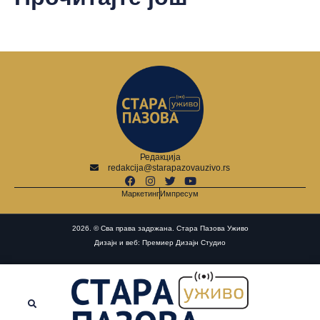
Редакција
redakcija@starapazovauzivo.rs
Маркетинг
Импресум
2026. © Сва права задржана. Стара Пазова Уживо
Дизајн и веб: Премиер Дизајн Студио