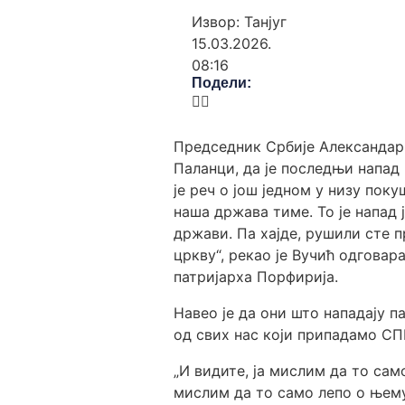
Извор: Танјуг
15.03.2026.
08:16
Подели:
Председник Србије Александар 
Паланци, да је последњи напад
је реч о још једном у низу поку
наша држава тиме. То је напад 
држави. Па хајде, рушили сте п
цркву“, рекао је Вучић одгова
патријарха Порфирија.
Навео је да они што нападају п
од свих нас који припадамо СП
„И видите, ја мислим да то сам
мислим да то само лепо о њему 