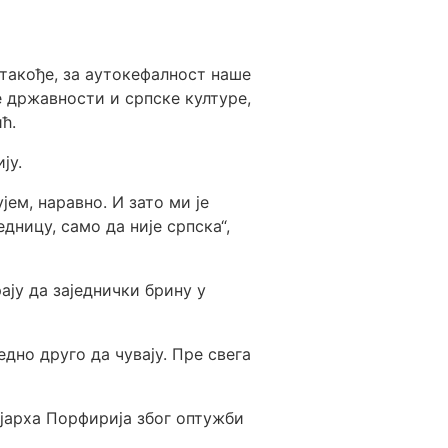
такође, за аутокефалност наше
е државности и српске културе,
ћ.
ју.
јем, наравно. И зато ми је
дницу, само да није српска“,
ају да заједнички брину у
едно друго да чувају. Пре свега
јарха Порфирија због оптужби