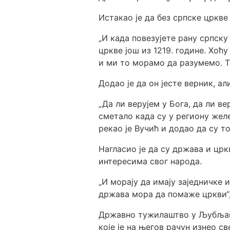
Истакао је да без српске цркв
„И када повезујете рану српск
цркве још из 1219. године. Хоћ
и ми то морамо да разумемо. То
Додао је да он јесте верник, ал
„Да ли верујем у Бога, да ли ве
сметало када су у региону желе
рекао је Вучић и додао да су 
Нагласио је да су држава и црк
интересима свог народа.
„И морају да имају заједничке и
држава мора да помаже цркви“, 
Државно тужилаштво у Љубљани 
које је на његов рачун изнео 