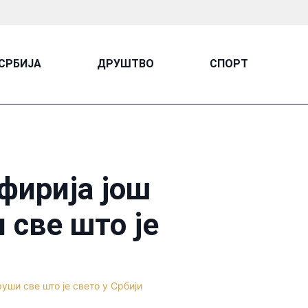
СРБИЈА
ДРУШТВО
СПОРТ
фирија још
 све што је
уши све што је свето у Србији