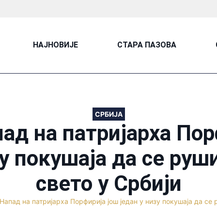
НАЈНОВИЈЕ
СТАРА ПАЗОВА
СРБИЈА
пад на патријарха Пор
зу покушаја да се руши
свето у Србији
Напад на патријарха Порфирија још један у низу покушаја да се р