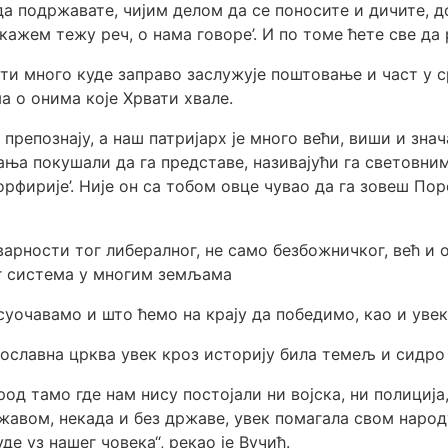
 да подржавате, чијим делом да се поносите и дичите, 
кажем тежу реч, о нама говоре’. И по томе ћете све да 
вати много куде заправо заслужује поштовање и част у ср
 о онима које Хрвати хвале.
препознају, а наш патријарх је много већи, виши и знач
ња покушали да га представе, називајући га световним
рфирије’. Није он са тобом овце чувао да га зовеш Пор
тварности тог либералног, не само безбожничког, већ и 
г система у многим земљама
 суочавамо и што ћемо на крају да победимо, као и увек“
вославна црква увек кроз историју била темељ и сидро
род тамо где нам нису постојали ни војска, ни полиција
ржавом, некада и без државе, увек помагала свом народ
де уз нашег човека“, рекао је Вучић.