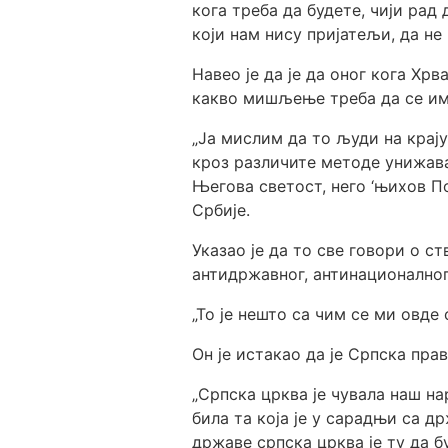
кога треба да будете, чији рад
који нам нису пријатељи, да не 
Навео је да је да оног кога Хр
какво мишљење треба да се има
„Ја мислим да то људи на крају 
кроз различите методе унижава
Његова светост, него ‘њихов По
Србије.
Указао је да то све говори о с
антидржавног, антинационално
„То је нешто са чим се ми овде
Он је истакао да је Српска пра
„Српска црква је чувала наш на
била та која је у сарадњи са д
државе српска црква је ту да бу