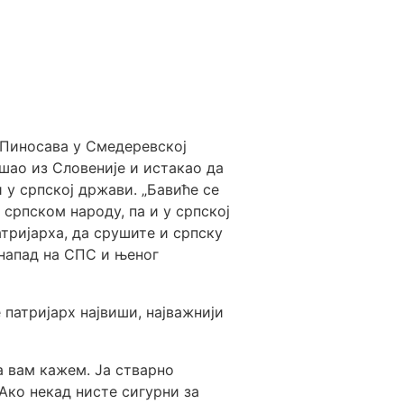
 Пиносава у Смедеревској
шао из Словеније и истакао да
и у српској држави. „Бавиће се
 српском народу, па и у српској
атријарха, да срушите и српску
 напад на СПС и њеног
 патријарх највиши, најважнији
да вам кажем. Ја стварно
‘Ако некад нисте сигурни за