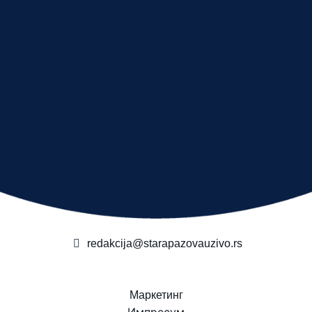
redakcija@starapazovauzivo.rs
Маркетинг
Импресум