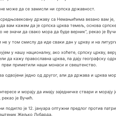
е не може да се замисли ни српска државност.
у средњовековну државу са Немањићима везано вам је, 
у да вам кажем да је српска црква темељ, основа српск
 не значи да свако мора да буде верник“, рекао је Вучи
и не у том смислу да иде сваки дан у цркву и на литурги
рујем у нашу националну, ако хоћете, српску цркву, веру
ли да кажу православна црква, па дају географску одре
то први приметили наши монаси и свештенство.
ва одвојени једно од другог, али да држава и црква мор
нтересе и морају да имају заједничке ствари и морају ј
рекао је Вучић.
подигло је 12. јануара оптужни предлог против патри
свештеник Жељко Лубарда.