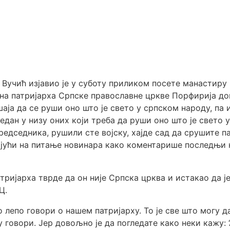
Вучић изјавио је у суботу приликом посете манастиру
 на патријарха Српске православне цркве Порфирија до
шаја да се руши оно што је свето у српском народу, па 
један у низу оних који треба да руши оно што је свето у
редседника, рушили сте војску, хајде сад да срушите п
рајући на питање новинара како коментарише последњи
атријарха тврде да он није Српска црква и истакао да је
Ц.
о лепо говори о нашем патријарху. То је све што могу 
говори. Јер довољно је да погледате како неки кажу: 