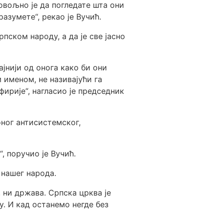
довољно је да погледате шта они
разумете“, рекао је Вучић.
пском народу, а да је све јасно
ајнији од онога како би они
 именом, не називајући га
фирије“, нагласио је председник
оног антисистемског,
, поручио је Вучић.
 нашег народа.
, ни држава. Српска црква је
у. И кад останемо негде без