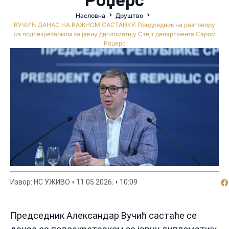
Насловна
Друштво
ВУЧИЋ ДАНАС НА ВАЖНОМ САСТАНКУ: Председник на разговору
са подсекретарком за јавну дипломатију Стејт департмента Саром
Роџерс
По
Извор: НС УЖИВО
11.05.2026.
10:09
Председник Александар Вучић састаће се