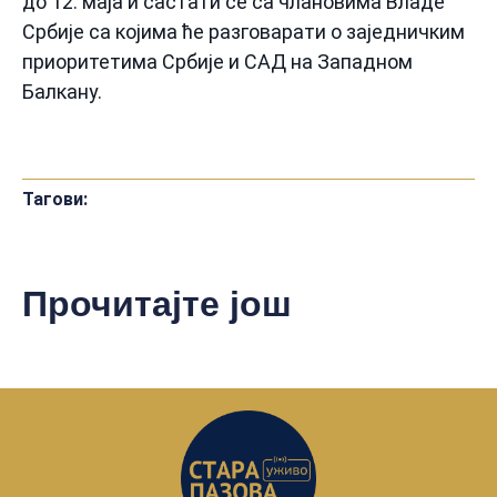
до 12. маја и састати се са члановима Владе
Србије са којима ће разговарати о заједничким
приоритетима Србије и САД на Западном
Балкану.
Тагови:
Прочитајте још