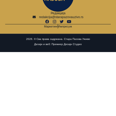
Редакција
redakcija@starapazovauzivo.rs
Маркетинг
Импресум
2026. © Сва права задржана. Стара Пазова Уживо
Дизајн и веб: Премиер Дизајн Студио