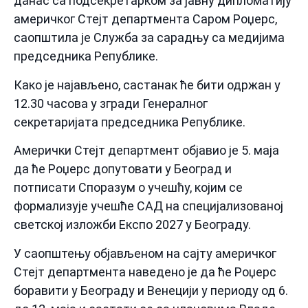
данас са подсекретарком за јавну дипломатију
америчког Стејт департмента Саром Роџерс,
саопштила је Служба за сарадњу са медијима
председника Републике.
Како је најављено, састанак ће бити одржан у
12.30 часова у згради Генералног
секретаријата председника Републике.
Амерички Стејт департмент објавио је 5. маја
да ће Роџерс допутовати у Београд и
потписати Споразум о учешћу, којим се
формализује учешће САД на специјализованој
светској изложби Експо 2027 у Београду.
У саопштењу објављеном на сајту америчког
Стејт департмента наведено је да ће Роџерс
боравити у Београду и Венецији у периоду од 6.