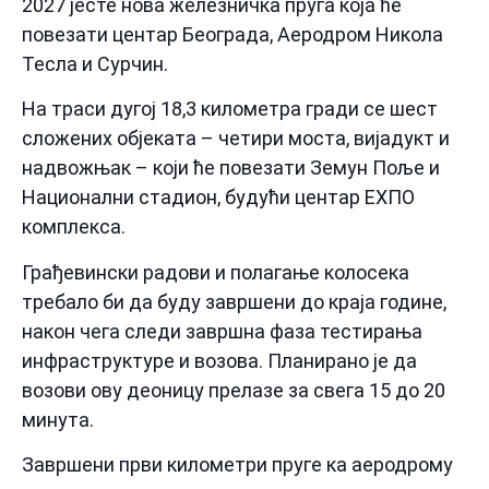
2027 јесте нова железничка пруга која ће
повезати центар Београда, Аеродром Никола
Тесла и Сурчин.
На траси дугој 18,3 километра гради се шест
сложених објеката – четири моста, вијадукт и
надвожњак – који ће повезати Земун Поље и
Национални стадион, будући центар ЕXПО
комплекса.
Грађевински радови и полагање колосека
требало би да буду завршени до краја године,
након чега следи завршна фаза тестирања
инфраструктуре и возова. Планирано је да
возови ову деоницу прелазе за свега 15 до 20
минута.
Завршени први километри пруге ка аеродрому