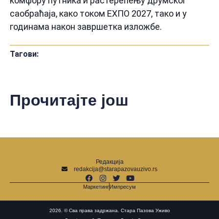
комфору путника и растерећењу друмског
саобраћаја, како током ЕXПО 2027, тако и у
годинама након завршетка изложбе.
Тагови:
Прочитајте још
Редакција
redakcija@starapazovauzivo.rs
Маркетинг
Импресум
2026. © Сва права задржана. Стара Пазова Уживо