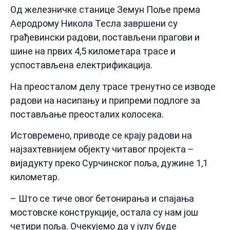
Од железничке станице Земун Поље према
Аеродрому Никола Тесла завршени су
грађевински радови, постављени прагови и
шине на првих 4,5 километара трасе и
успостављена електрификација.
На преосталом делу трасе тренутно се изводе
радови на насипању и припреми подлоге за
постављање преосталих колосека.
Истовремено, приводе се крају радови на
најзахтевнијем објекту читавог пројекта –
вијадукту преко Сурчинског поља, дужине 1,1
километар.
– Што се тиче овог бетонирања и спајања
мостовске конструкције, остала су нам још
четири поља. Очекујемо да у јулу буде