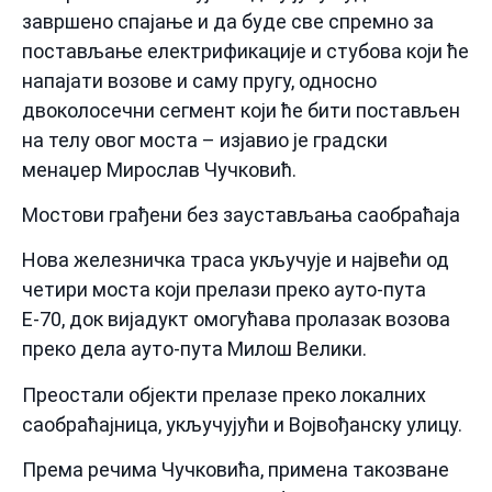
завршено спајање и да буде све спремно за
постављање електрификације и стубова који ће
напајати возове и саму пругу, односно
двоколосечни сегмент који ће бити постављен
на телу овог моста – изјавио је градски
менаџер Мирослав Чучковић.
Мостови грађени без заустављања саобраћаја
Нова железничка траса укључује и највећи од
четири моста који прелази преко ауто-пута
Е-70, док вијадукт омогућава пролазак возова
преко дела ауто-пута Милош Велики.
Преостали објекти прелазе преко локалних
саобраћајница, укључујући и Војвођанску улицу.
Према речима Чучковића, примена такозване