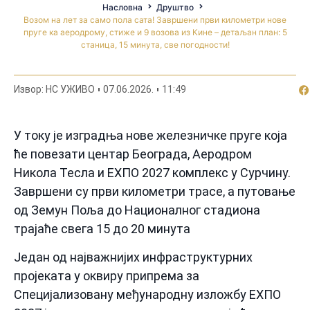
Насловна
Друштво
Возом на лет за само пола сата! Завршени први километри нове
пруге ка аеродрому, стиже и 9 возова из Кине – детаљан план: 5
станица, 15 минута, све погодности!
По
Извор: НС УЖИВО
07.06.2026.
11:49
У току је изградња нове железничке пруге која
ће повезати центар Београда, Аеродром
Никола Тесла и ЕXПО 2027 комплекс у Сурчину.
Завршени су први километри трасе, а путовање
од Земун Поља до Националног стадиона
трајаће свега 15 до 20 минута
Један од најважнијих инфраструктурних
пројеката у оквиру припрема за
Специјализовану међународну изложбу ЕXПО