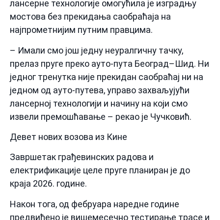
лансерне технологије омогућила је изградњу
мостова без прекидања саобраћаја на
најпрометнијим путним правцима.
– Имали смо још једну неуралгичну тачку,
прелаз пруге преко ауто-пута Београд–Шид. Ни
једног тренутка није прекидан саобраћај ни на
једном од ауто-путева, управо захваљујући
лансерној технологији и начину на који смо
извели премошћавање – рекао је Чучковић.
Девет нових возова из Кине
Завршетак грађевинских радова и
електрификације целе пруге планиран је до
краја 2026. године.
Након тога, од фебруара наредне године
предвиђено је вишемесечно тестирање трасе и