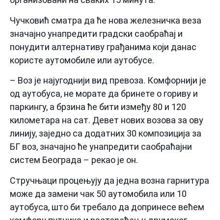
Чучковић сматра да ће нова железничка веза
значајно унапредити градски саобраћај и
понудити алтернативу грађанима који данас
користе аутомобиле или аутобусе.
– Воз је најугоднији вид превоза. Комфорнији је
од аутобуса, не морате да бринете о гориву и
паркингу, а брзина ће бити између 80 и 120
километара на сат. Девет нових возова за ову
линију, заједно са додатних 30 композиција за
БГ воз, значајно ће унапредити саобраћајни
систем Београда – рекао је он.
Стручњаци процењују да једна возна гарнитура
може да замени чак 50 аутомобила или 10
аутобуса, што би требало да допринесе већем