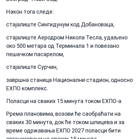
Након тога следе:
стајалиште Сингидунум код Добановаца,
стајалиште Аеродром Никола Тесла, удаљено
око 500 метара од Терминала 1 и повезано
пешачком пасарелом,
стајалиште Сурчин,
завршна станица Национални стадион, односно
ЕXПО комплекс.
Поласци на сваких 15 минута током ЕXПО-а
Pрема плановима, возови ће саобраћати на
сваких 30 минута, док ће током шпицева и за
време одржавања ЕXПО 2027 поласци бити
организовани на сваких 15 минута.