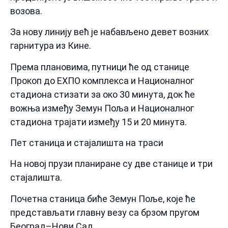
возова.
За нову линију већ је набављено девет возних
гарнитура из Кине.
Према плановима, путници ће од станице
Прокоп до ЕXПО комплекса и Националног
стадиона стизати за око 30 минута, док ће
вожња између Земун Поља и Националног
стадиона трајати између 15 и 20 минута.
Пет станица и стајалишта на траси
На новој прузи планиране су две станице и три
стајалишта.
Почетна станица биће Земун Поље, које ће
представљати главну везу са брзом пругом
Београд–Нови Сад.