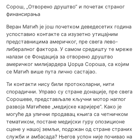
Сорош, „Отворено друштво“ и почетак страног
финансирања
Веран Матић је још почетком деведесетих година
успоставио контакте са изузетно утицајним
представницима америчког, пре свега лево-
либералног фактора. У самом средишту те мреже
налази се Фондација за отворено друштво
америчког милијардера Џорџа Сороша, са којим
се Матић више пута лично састајао.
Ти контакти нису били протоколарни, нити
спорадични. Управо су стране донације, пре свега
Сорошеве, представљале кључни мотор наглог
развоја Матићеве „медијске каријере“. Како је
могуће да улични продавац књига са четничком
тематиком, постане медијски гуру опозиционе
сцене у нашој земљи, подржан од стране страних
служби и амбасада? Његов успон није почивао на