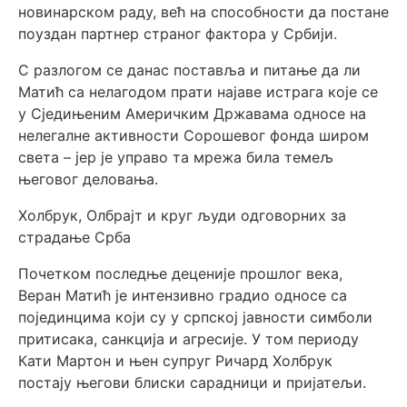
новинарском раду, већ на способности да постане
поуздан партнер страног фактора у Србији.
С разлогом се данас поставља и питање да ли
Матић са нелагодом прати најаве истрага које се
у Сједињеним Америчким Државама односе на
нелегалне активности Сорошевог фонда широм
света – јер је управо та мрежа била темељ
његовог деловања.
Холбрук, Олбрајт и круг људи одговорних за
страдање Срба
Почетком последње деценије прошлог века,
Веран Матић је интензивно градио односе са
појединцима који су у српској јавности симболи
притисака, санкција и агресије. У том периоду
Кати Мартон и њен супруг Ричард Холбрук
постају његови блиски сарадници и пријатељи.