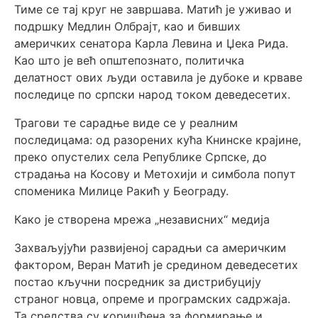
Тиме се тај круг не завршава. Матић је уживао и
подршку Медлин Олбрајт, као и бивших
америчких сенатора Карла Левина и Џека Рида.
Као што је већ општепознато, политичка
делатност ових људи оставила је дубоке и крваве
последице по српски народ током деведесетих.
Трагови те сарадње виде се у реалним
последицама: од разорених кућа Книнске крајине,
преко опустелих села Републике Српске, до
страдања на Косову и Метохији и симбола попут
споменика Милице Ракић у Београду.
Како је створена мрежа „независних“ медија
Захваљујући развијеној сарадњи са америчким
фактором, Веран Матић је средином деведесетих
постао кључни посредник за дистрибуцију
страног новца, опреме и програмских садржаја.
Та средства су коришћена за формирање и