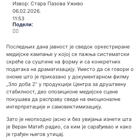
Извор: Стара Пазова Уживо
06.02.2026.
11:53
Подели:
Последњих дана јавност је сведок оркестриране
медијске кампање у којој се пажња систематски
скреће са суштине на форму и са конкретних
података на драматизацију. Уместо да се говори о
ономе што је приказано у документарном филму
„Зло доба 2“ у продукцији Центра за друштвену
стабилност, део опозиционе медијске сцене
покушава да расправу сведе на емоционалне
интерпретације и самовиктимизацију.
Зато је неопходно јасно и без увијања изнети шта
је Веран Матић радио, са ким је сарађивао и како
је грађен његов утицај.