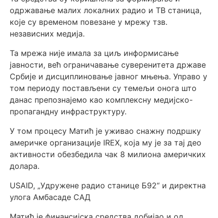
одржавање малих локалних радио и ТВ станица,
које су временом повезане у мрежу тзв.
независних медија.
Та мрежа није имала за циљ информисање
јавности, већ ограничавање суверенитета државе
Србије и дисциплиновање јавног мњења. Управо у
том периоду постављени су темељи онога што
данас препознајемо као комплексну медијско-
пропагандну инфраструктуру.
У том процесу Матић је уживао снажну подршку
америчке организације IREX, која му је за тај део
активности обезбедила чак 8 милиона америчких
долара.
USAID, „Удружене радио станице Б92“ и директна
улога Амбасаде САД
Матић је финансијска средства добијао и од