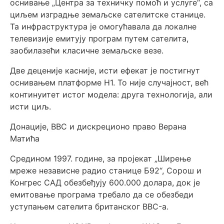
оснивање „Центра за техничку помоћ и услуге“, са
циљем изградње земаљске сателитске станице.
Та инфраструктура је омогућавала да локалне
телевизије емитују програм путем сателита,
заобилазећи класичне земаљске везе.
Две деценије касније, исти ефекат је постигнут
оснивањем платформе Н1. То није случајност, већ
континуитет истог модела: друга технологија, али
исти циљ.
Донације, BBC и дискреционо право Верана
Матића
Средином 1997. године, за пројекат „Ширење
мреже независне радио станице Б92“, Сорош и
Конгрес САД обезбеђују 600.000 долара, док је
емитовање програма требало да се обезбеди
уступањем сателита британског BBC-а.