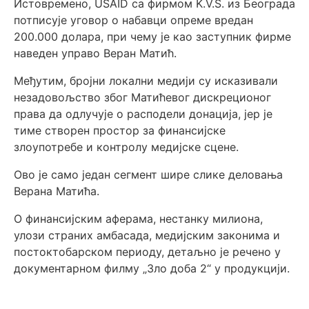
Истовремено, USAID са фирмом K.V.S. из Београда
потписује уговор о набавци опреме вредан
200.000 долара, при чему је као заступник фирме
наведен управо Веран Матић.
Међутим, бројни локални медији су исказивали
незадовољство због Матићевог дискреционог
права да одлучује о расподели донација, јер је
тиме створен простор за финансијске
злоупотребе и контролу медијске сцене.
Ово је само један сегмент шире слике деловања
Верана Матића.
О финансијским аферама, нестанку милиона,
улози страних амбасада, медијским законима и
постоктобарском периоду, детаљно је речено у
документарном филму „Зло доба 2“ у продукцији.