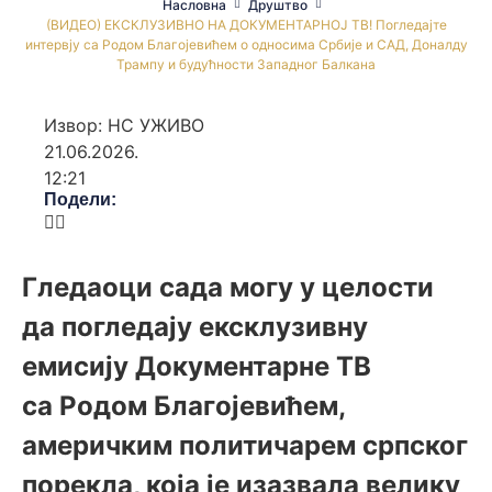
Насловна
Друштво
(ВИДЕО) ЕКСКЛУЗИВНО НА ДОКУМЕНТАРНОЈ ТВ! Погледајте
интервју са Родом Благојевићем о односима Србије и САД, Доналду
Трампу и будућности Западног Балкана
Извор: НС УЖИВО
21.06.2026.
12:21
Подели:
Гледаоци сада могу у целости
да погледају ексклузивну
емисију Документарне ТВ
са
Родом Благојевићем
,
америчким политичарем српског
порекла, која је изазвала велику