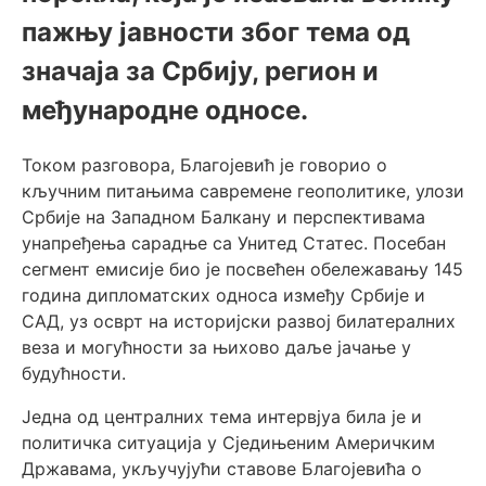
пажњу јавности због тема од
значаја за Србију, регион и
међународне односе.
Током разговора, Благојевић је говорио о
кључним питањима савремене геополитике, улози
Србије на Западном Балкану и перспективама
унапређења сарадње са
Унитед Статес
. Посебан
сегмент емисије био је посвећен обележавању 145
година дипломатских односа између Србије и
САД, уз осврт на историјски развој билатералних
веза и могућности за њихово даље јачање у
будућности.
Једна од централних тема интервјуа била је и
политичка ситуација у Сједињеним Америчким
Државама, укључујући ставове Благојевића о