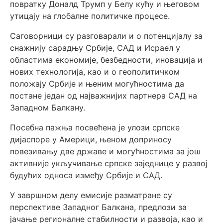
повратку
Доналд Трумп
у Белу кућу и његовом
утицају на глобалне политичке процесе.
Саговорници су разговарали и о потенцијалу за
снажнију сарадњу Србије, САД и
Исраел
у
областима економије, безбедности, иновација и
нових технологија, као и о геополитичком
положају Србије и њеним могућностима да
постане један од најважнијих партнера САД на
Западном Балкану.
Посебна пажња посвећена је улози српске
дијаспоре у Америци, њеном доприносу
повезивању две државе и могућностима за још
активније укључивање српске заједнице у развој
будућих односа између Србије и САД.
У завршном делу емисије разматране су
перспективе Западног Балкана, предлози за
јачање регионалне стабилности и развоја, као и