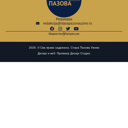
Редакција
redakcija@starapazovauzivo.rs
Маркетинг
Импресум
2026. © Сва права задржана. Стара Пазова Уживо
Дизајн и веб: Премиер Дизајн Студио