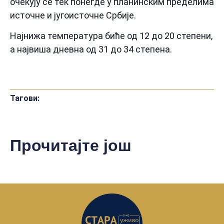
очекују се тек понегде у планинским пределима
источне и југоисточне Србије.
Најнижа температура биће од 12 до 20 степени,
а највиша дневна од 31 до 34 степена.
Тагови:
Прочитајте још