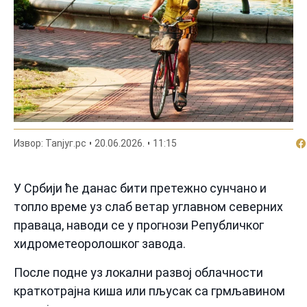
По
Извор: Таnjyг.рс
20.06.2026.
11:15
У Србији ће данас бити претежно сунчано и
топло време уз слаб ветар углавном северних
праваца, наводи се у прогнози Републичког
хидрометеоролошког завода.
После подне уз локални развој облачности
краткотрајна киша или пљусак са грмљавином