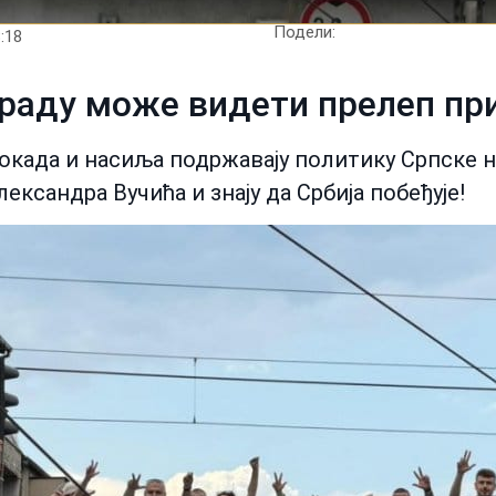
Подели:
:18
раду може видети прелеп при
блокада и насиља подржавају политику Српске 
ксандра Вучића и знају да Србија побеђује!