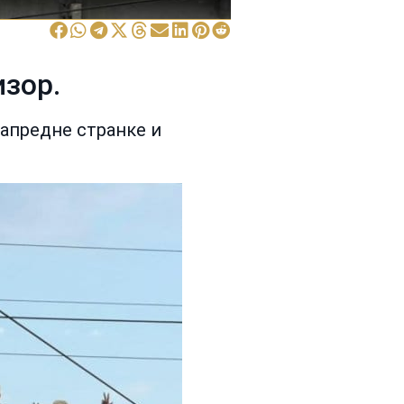
зор.
напредне странке и