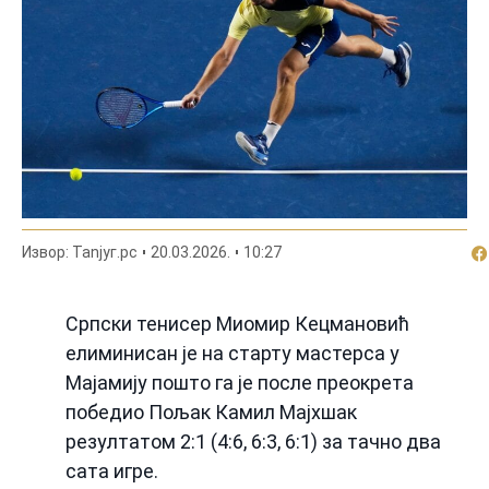
По
Извор: Таnjyг.рс
20.03.2026.
10:27
Српски тенисер Миомир Кецмановић
елиминисан је на старту мастерса у
Мајамију пошто га је после преокрета
победио Пољак Камил Мајхшак
резултатом 2:1 (4:6, 6:3, 6:1) за тачно два
сата игре.