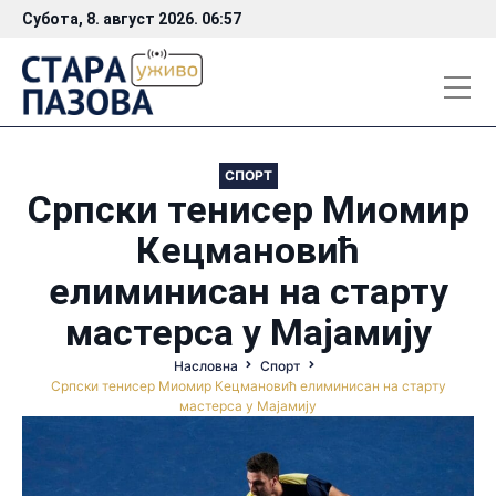
Субота, 8. август 2026. 06:57
СПОРТ
Српски тенисер Миомир
Кецмановић
елиминисан на старту
мастерса у Мајамију
Насловна
Спорт
Српски тенисер Миомир Кецмановић елиминисан на старту
мастерса у Мајамију