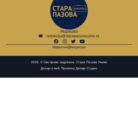
Редакција
redakcija@starapazovauzivo.rs
Маркетинг
Импресум
2026. © Сва права задржана. Стара Пазова Уживо
Дизајн и веб: Премиер Дизајн Студио