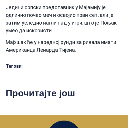
Једини српски представник у Мајамију је
одлично почео меч и освојио први сет, али је
затим уследио нагли пад у игри, што је Пољак
умео да искористи.
Мајхшак ће у наредној рунди за ривала имати
Американца Ленарда Тијена.
Тагови:
Прочитајте још