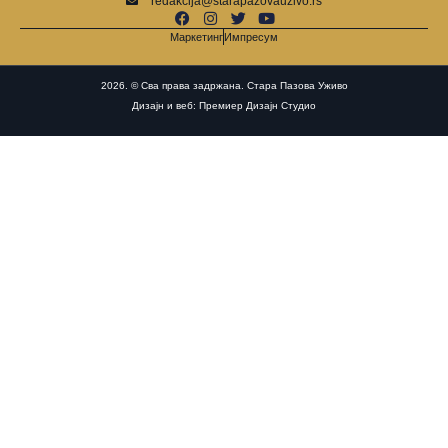
redakcija@starapazovauzivo.rs
Маркетинг
Импресум
2026. © Сва права задржана. Стара Пазова Уживо
Дизајн и веб: Премиер Дизајн Студио