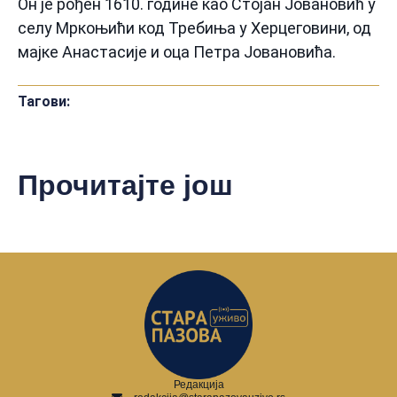
Он је рођен 1610. године као Стојан Јовановић у
селу Мркоњићи код Требиња у Херцеговини, од
мајке Анастасије и оца Петра Јовановића.
Тагови:
Прочитајте још
Редакција