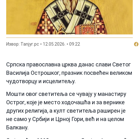
По
Извор: Таnjyг.рс
12.05.2026.
09:22
Српска православна црква данас слави Светог
Василија Острошког, празник посвећен великом
чудотворцу и исцелитељу.
Мошти овог светитеља се чувају у манастиру
Острог, које је место ходочашћа и за вернике
других религија, а култ светитеља раширен је
не само у Србији и Црној Гори, већ и на целом
Балкану.