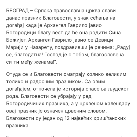
БЕОГРАД – Српска православна црква слави
данас празник Благовести, у знак сећања на
догађај када је Архангел Гаврило јавио
Богородици благу вест да ће она родити Сина
Божијег. Архангел Гаврило јавио се Девици
Марији у Назарету, поздравивши је речима: „Радуј
се, благодатна! Господ је с тобом, благословена
си ти међу женама!“.
Отуда се и Благовести сматрају колико великим
толико и радосним празником. Са овим
догађајем, отпочела је историја спасења људског
рода. Благовести се убрајају у ред
Богородичиних празника, а у црквеном календару
овај празник је означен црвеним словом.
Благовести су један од 12 највећих хришћанских
празника.