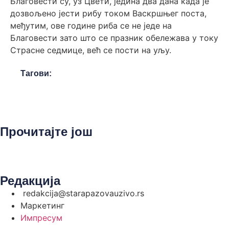
Благовести су, уз Цвети, једина два дана када је
дозвољено јести рибу током Васкршњег поста,
међутим, ове године риба се не једе на
Благовести зато што се празник обележава у току
Страсне седмице, већ се пости на уљу.
Тагови:
Прочитајте још
Редакција
redakcija@starapazovauzivo.rs
Маркетинг
Импресум