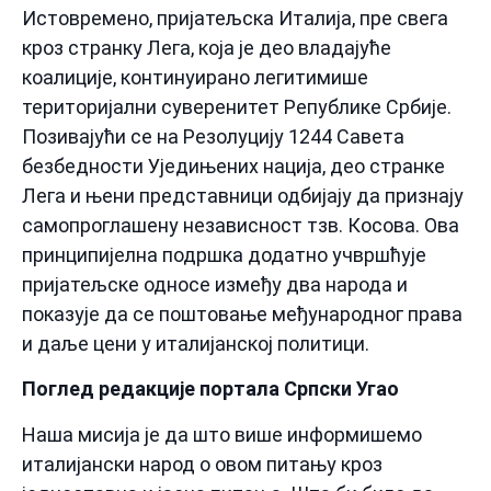
Истовремено, пријатељска Италија, пре свега
кроз странку Лега, која је део владајуће
коалиције, континуирано легитимише
територијални суверенитет Републике Србије.
Позивајући се на Резолуцију 1244 Савета
безбедности Уједињених нација, део странке
Лега и њени представници одбијају да признају
самопроглашену независност тзв. Косова. Ова
принципијелна подршка додатно учвршћује
пријатељске односе између два народа и
показује да се поштовање међународног права
и даље цени у италијанској политици.
Поглед редакције портала Српски Угао
Наша мисија је да што више информишемо
италијански народ о овом питању кроз