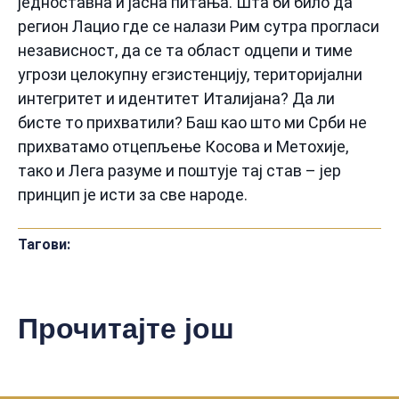
једноставна и јасна питања. Шта би било да
регион Лацио где се налази Рим сутра прогласи
независност, да се та област одцепи и тиме
угрози целокупну егзистенцију, територијални
интегритет и идентитет Италијана? Да ли
бисте то прихватили? Баш као што ми Срби не
прихватамо отцепљење Косова и Метохије,
тако и Лега разуме и поштује тај став – јер
принцип је исти за све народе.
Тагови:
Прочитајте још