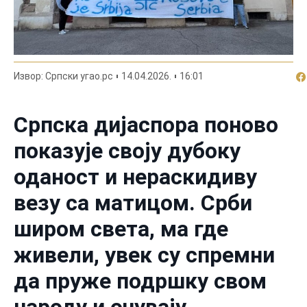
По
Извор: Српски угао.рс
14.04.2026.
16:01
Српска дијаспора поново
показује своју дубоку
оданост и нераскидиву
везу са матицом. Срби
широм света, ма где
живели, увек су спремни
да пруже подршку свом