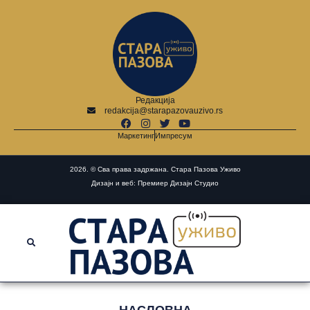
Редакција
redakcija@starapazovauzivo.rs
Маркетинг
Импресум
2026. © Сва права задржана. Стара Пазова Уживо
Дизајн и веб: Премиер Дизајн Студио
НАСЛОВНА