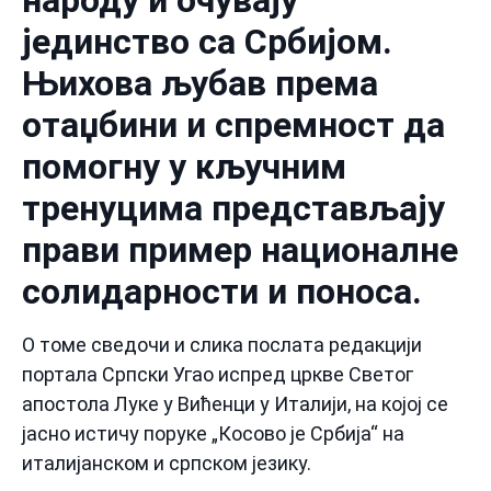
народу и очувају
јединство са Србијом.
Њихова љубав према
отаџбини и спремност да
помогну у кључним
тренуцима представљају
прави пример националне
солидарности и поноса.
О томе сведочи и слика послата редакцији
портала Српски Угао испред цркве Светог
апостола Луке у Вићенци у Италији, на којој се
јасно истичу поруке „Косово је Србија“ на
италијанском и српском језику.