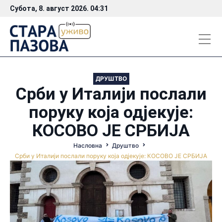
Субота, 8. август 2026. 04:31
ДРУШТВО
Срби у Италији послали
поруку која одјекује:
КОСОВО ЈЕ СРБИЈА
Насловна
Друштво
Срби у Италији послали поруку која одјекује: КОСОВО ЈЕ СРБИЈА