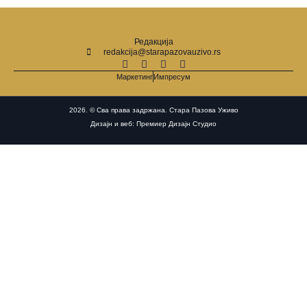
Редакција
redakcija@starapazovauzivo.rs
Маркетинг
Импресум
2026. © Сва права задржана. Стара Пазова Уживо
Дизајн и веб: Премиер Дизајн Студио