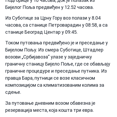
Подгорице у 10 часова, док је полазак из
Бијелог Поља предвиђен у 12.52 часова.
Из Суботице за Црну Гору воз полази у 8.04
часова, са станице Петроварадин у 08:58, а са
станице Београд Центар у 09:45.
Током путовања предвиђено је и преседање у
Бијелом Пољу. Из смера Суботице, Штадлер
возови „Србијавоза“ улазе у заједничку
граничну станицу Бијело Поље, где се обављају
граничне процедуре и преседање путника. Из
правца Бара, путници се возе класичном
композицијом са климатизованим колима за
сдење.
За путовање дневним возом обавезна је
резервација места, која кошта три евра.