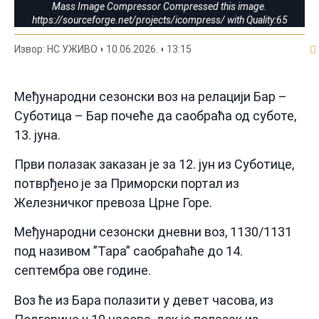
Mass Image Compressor Compressed this image.
https://sourceforge.net/projects/icompress/ with Quality:65
По
Извор: НС УЖИВО
10.06.2026.
13:15
Међународни сезонски воз на релацији Бар –
Суботица – Бар почеће да саобраћа од суботе,
13. јуна.
Први полазак заказан је за 12. јун из Суботице,
потврђено је за Приморски портал из
Железничког превоза Црне Горе.
Међународни сезонски дневни воз, 1130/1131
под називом ”Тара” саобраћаће до 14.
септембра ове године.
Воз ће из Бара полазити у девет часова, из