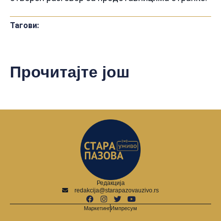
Тагови:
Прочитајте још
Редакција
redakcija@starapazovauzivo.rs
Маркетинг
Импресум