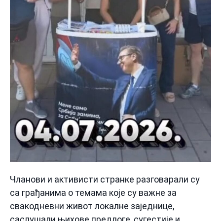
Чланови и активисти странке разговарали су
са грађанима о темама које су важне за
свакодневни живот локалне заједнице,
саслушали њихове предлоге, сугестије и