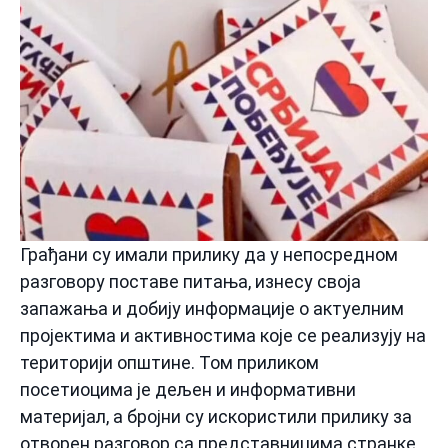
Грађани су имали прилику да у непосредном
разговору поставе питања, изнесу своја
запажања и добију информације о актуелним
пројектима и активностима које се реализују на
територији општине. Том приликом
посетиоцима је дељен и информативни
материјал, а бројни су искористили прилику за
отворен разговор са представницима странке.