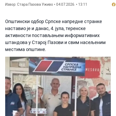
По
Извор: Стара Пазова Уживо
04.07.2026.
13:11
Општински одбор Српске напредне странке
наставио је и данас, 4. јула, теренске
активности постављањем информативних
штандова у Старој Пазови и свим насељеним
местима општине.