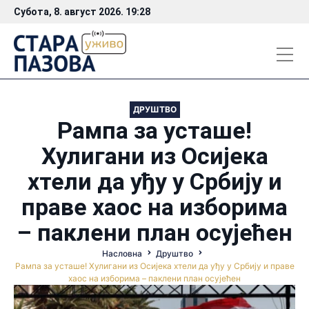
Субота, 8. август 2026. 19:28
ДРУШТВО
Рампа за усташе!
Хулигани из Осијека
хтели да уђу у Србију и
праве хаос на изборима
– паклени план осујећен
Насловна
Друштво
Рампа за усташе! Хулигани из Осијека хтели да уђу у Србију и праве
хаос на изборима – паклени план осујећен