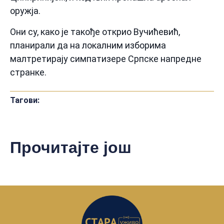
оружја.
Они су, како је такође открио Вучићевић,
планирали да на локалним изборима
малтретирају симпатизере Српске напредне
странке.
Тагови:
Прочитајте још