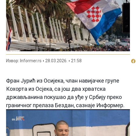
По
Извор: Informer.rs
28.03.2026.
21:58
Фран Јурић из Осијека, члан навијачке групе
Кохорта из Осјека, са још два хрватска
држављанина покушао да уђе у Србију преко
граничног прелаза Бездан, сазнаје Информер.