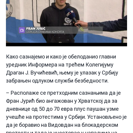
Како сазнајемо и како је обелоданио главни
уредник Информера на трећем Колегијуму
Драган Ј. Вучићевић, њему је улазак у Србију
забрањен одлуком служби безбедности.
– Располаже се претходним сазнањима да је
Фран Јурић био ангажован у Хрватској да за
дневнице од 50 до 70 евра плус паушан узме
учешће на протестима у Србији. Установљено је
да је боравио на Видовдан на блокадерском
протесту и тада је учестовао у нападима на