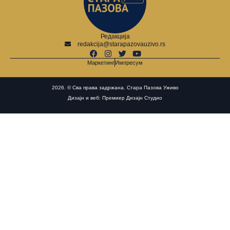
Редакција
redakcija@starapazovauzivo.rs
Маркетинг
Импресум
2026. © Сва права задржана. Стара Пазова Уживо
Дизајн и веб: Премиер Дизајн Студио