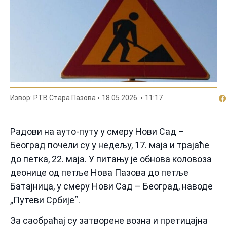
По
Извор: РТВ Стара Пазова
18.05.2026.
11:17
Радови на ауто-путу у смеру Нови Сад –
Београд почели су у недељу, 17. маја и трајаће
до петка, 22. маја. У питању је обнова коловоза
деонице од петље Нова Пазова до петље
Батајница, у смеру Нови Сад – Београд, наводе
„Путеви Србије“.
За саобраћај су затворене возна и претицајна