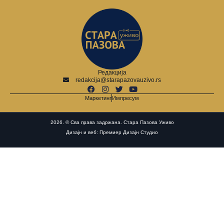
Редакција
redakcija@starapazovauzivo.rs
Маркетинг
Импресум
2026. © Сва права задржана. Стара Пазова Уживо
Дизајн и веб: Премиер Дизајн Студио