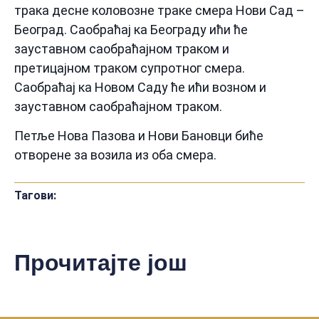
трака десне коловозне траке смера Нови Сад –
Београд. Саобраћај ка Београду ићи ће
зауставном саобраћајном траком и
претицајном траком супротног смера.
Саобраћај ка Новом Саду ће ићи возном и
зауставном саобраћајном траком.
Петље Нова Пазова и Нови Бановци биће
отворене за возила из оба смера.
Тагови:
Прочитајте још