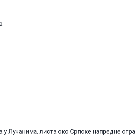
а
а у Лучанима, листа око Српске напредне стран