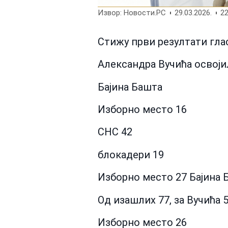
Извор: Новости.РС
29.03.2026.
22
Стижу први резултати гла
Александра Вучића освојила
Бајина Башта
Изборно место 16
СНС 42
блокадери 19
Изборно место 27 Бајина 
Од изашлих 77, за Вучића 
Изборно место 26