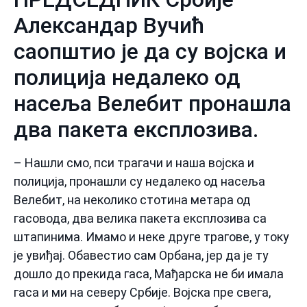
Александар Вучић
саопштио је да су војска и
полиција недалеко од
насеља Велебит пронашла
два пакета експлозива.
– Нашли смо, пси трагачи и наша војска и
полиција, пронашли су недалеко од насеља
Велебит, на неколико стотина метара од
гасовода, два велика пакета експлозива са
штапинима. Имамо и неке друге трагове, у току
је увиђај. Обавестио сам Орбана, јер да је ту
дошло до прекида гаса, Мађарска не би имала
гаса и ми на северу Србије. Војска пре свега,