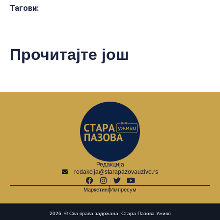
Тагови:
Прочитајте још
Редакција
redakcija@starapazovauzivo.rs
Маркетинг
Импресум
2026. © Сва права задржана. Стара Пазова Уживо