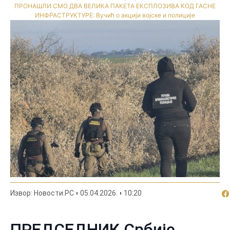
ПРОНАШЛИ СМО ДВА ВЕЛИКА ПАКЕТА ЕКСПЛОЗИВА КОД ГАСНЕ
ИНФРАСТРУКТУРЕ: Вучић о акцији војске и полиције
По
Извор: Новости.РС
05.04.2026.
10:20
ПРЕДСЕДНИК Србије