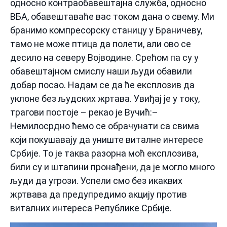
односно контраобавештајна служба, односно
ВБА, обавештаваће вас током дана о свему. Ми
бранимо компресорску станицу у Браничеву,
тамо не може птица да полети, али ово се
десило на северу Војводине. Срећом па су у
обавештајном смислу наши људи обавили
добар посао. Надам се да ће експлозив да
уклоне без људских жртава. Увиђај је у току,
трагови постоје – рекао је Вучић:–
Немилосрдно ћемо се обрачунати са свима
који покушавају да униште виталне интересе
Србије. То је таква разорна моћ експлозива,
били су и штапини пронађени, да је могло много
људи да угрози. Успели смо без икаквих
жртвава да предупредимо акцију против
виталних интереса Републике Србије.