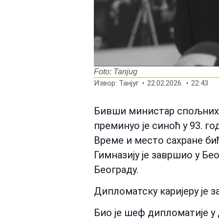
Foto: Tanjug
Извор: Танјуг
22.02.2026.
22:43
Бивши министар спољних 
преминуо је синоћ у 93. г
Време и место сахране бић
Гимназију је завршио у Бе
Београду.
Дипломатску каријеру је з
Био је шеф дипломатије у 