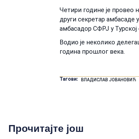
Четири године је провео н
други секретар амбасаде у
амбасадор СФРЈ у Турској о
Водио је неколико делега
година прошлог века.
Тагови:
ВЛАДИСЛАВ ЈОВАНОВИЋ
Прочитајте још