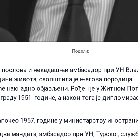
Подели:
послова и некадашњи амбасадор при УН Вла
одини живота, саопштила је његова породица.
е накнадно објављени. Рођен је у Житном Пот
ограду 1951. године, а након тога је дипломир
апочео 1957. године у министарству инострани
два мандата, амбасадор при УН, Турској, служ