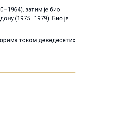
0–1964), затим је био
дону (1975–1979). Био је
оворима током деведесетих