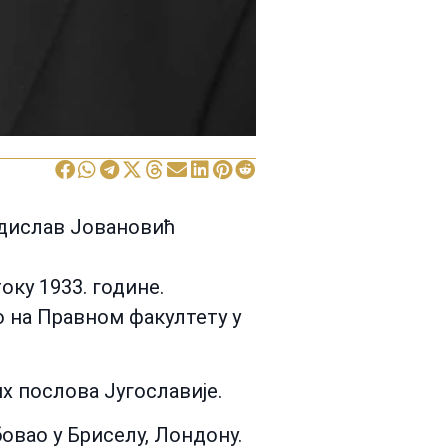
дислав Јовановић
оку 1933. године.
ао на Правном факултету у
х послова Југославије.
бовао у Бриселу, Лондону.