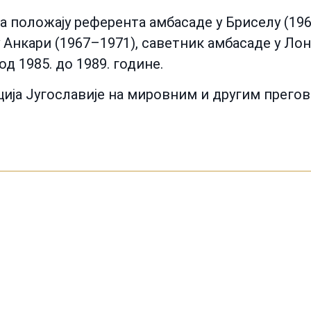
а положају референта амбасаде у Бриселу (196
 Анкари (1967–1971), саветник амбасаде у Лон
д 1985. до 1989. године.
ција Југославије на мировним и другим прег