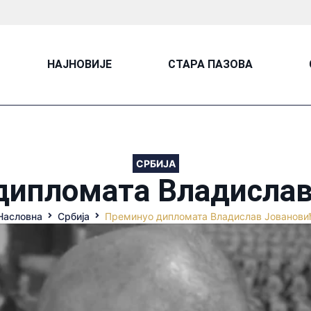
НАЈНОВИЈЕ
СТАРА ПАЗОВА
СРБИЈА
дипломата Владислав
Насловна
Србија
Преминуо дипломата Владислав Јованови