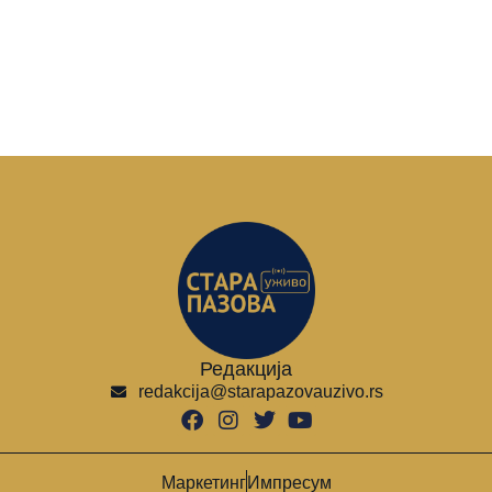
Редакција
redakcija@starapazovauzivo.rs
Маркетинг
Импресум