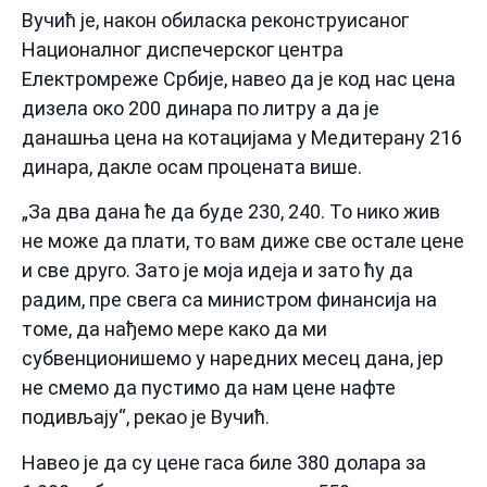
Вучић је, након обиласка реконструисаног
Националног диспечерског центра
Електромреже Србије, навео да је код нас цена
дизела око 200 динара по литру а да је
данашња цена на котацијама у Медитерану 216
динара, дакле осам процената више.
„За два дана ће да буде 230, 240. То нико жив
не може да плати, то вам диже све остале цене
и све друго. Зато је моја идеја и зато ћу да
радим, пре свега са министром финансија на
томе, да нађемо мере како да ми
субвенционишемо у наредних месец дана, јер
не смемо да пустимо да нам цене нафте
подивљају“, рекао је Вучић.
Навео је да су цене гаса биле 380 долара за