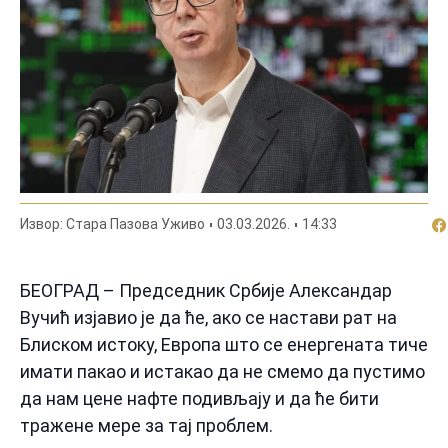
По
Извор: Стара Пазова Уживо
03.03.2026.
14:33
БЕОГРАД – Председник Србије Александар
Вучић изјавио је да ће, ако се настави рат на
Блиском истоку, Европа што се енергената тиче
имати пакао и истакао да не смемо да пустимо
да нам цене нафте подивљају и да ће бити
тражене мере за тај проблем.