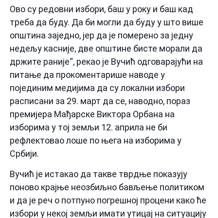
Ово су редовни избори, баш у року и баш кад
треба да буду. Да би могли да буду у што више
општина заједно, јер да је померено за једну
недељу касније, две општине бисте морали да
држите раније“, рекао је Вучић одговарајући на
питање да прокоментарише наводе у
појединим медијима да су локални избори
расписани за 29. март да се, наводно, пораз
премијера Мађарске Виктора Орбана на
изборима у тој земљи 12. априла не би
рефлектовао лоше по њега на изборима у
Србији.
Вучић је истакао да такве тврдње показују
поново крајње неозбиљно бављење политиком
и да је реч о потпуно погрешној процени како ће
избори у некој земљи имати утицај на ситуацију