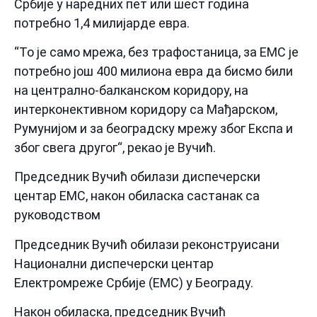
Србије у наредних пет или шест година
потребно 1,4 милијарде евра.
“To је само мрежа, без трафостаница, за ЕМС је
потребно још 400 милиона евра да бисмо били
на централно-балканском коридору, на
интерконективном коридору са Мађарском,
Румунијом и за београдску мрежу због Експа и
због свега другог“, рекао је Вучић.
Председник Вучић обилази диспечерски
центар ЕМС, након обиласка састанак са
руководством
Председник Вучић обилази реконструисани
Национални диспечерски центар
Електромреже Србије (ЕМС) у Београду.
Након обиласка, председник Вучић