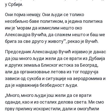
у Србији.
Они појма немају. Они људи се толико
неозбиљно баве политиком, а једина политика
им је ‘морам да измислим нешто око
Александра Вучића, да слажем нешто и баш ме
брига за све друго у животу'“, рекао је Вучић.
Председник Александар Вучић изјавио је данас
да још много људи жели да се врати из Дубаија
и других земаља Блиског истока за Београд,
али да организовање летова из тог подручја
зависи од сукоба и ситуације на аеродромима и
да је најважнија безбедност људи.
„Много, много људи још жели да се врати
оданде, као и из осталих делова света. Ми смо
прву прилику искористили, дали и омогућили