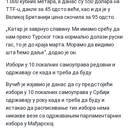
1.000 кубних метара, а данас су 550 долара на
TTF-u, дакле за 45 одсто веће, као и да је у
Великој Британији цена скочила за 95 одсто.
„Катар је заврнуо славину. Ми имамо срећу да
нам преко Турског тока нормално долази руски
гас, то је до краја марта. Морамо да видимо
шта ћемо даље“, додао је он.
Избори у 10 локалних самоуправа редовни и
одржавају се када и треба да буду
Вучић је изјавио је данас да су предстојећи
избори у 10 локалних самоуправа у Србији
одржавају у року када и треба да буду и
истакао да расписивање тих избора нема
никакве везе са одржавањем парламентарних
избора у Мађарској.