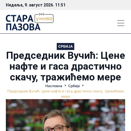
Недеља, 9. август 2026. 11:51
СРБИЈА
Председник Вучић: Цене
нафте и гаса драстично
скачу, тражићемо мере
Насловна
Србија
Председник Вучић: Цене нафте и гаса драстично скачу, тражићемо
мере