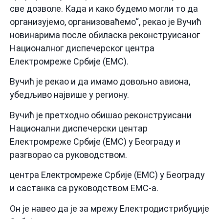
све дозволе. Када и како будемо могли то да
организујемо, организоваћемо“, рекао је Вучић
новинарима после обиласка реконструисаног
Националног диспечерског центра
Електромреже Србије (ЕМС).
Вучић је рекао и да имамо довољно авиона,
убедљиво највише у региону.
Вучић је претходно обишао реконструисани
Национални диспечерски центар
Електромреже Србије (ЕМС) у Београду и
разгворао са руководством.
центра Електромреже Србије (ЕМС) у Београду
и састанка са руководством ЕМС-а.
Он је навео да је за мрежу Електродистрибуције