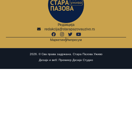
Редакција
redakcija@starapazovauzivo.rs
Маркетинг
Импресум
2026. © Сва права задржана. Стара Пазова Уживо
Дизајн и веб: Премиер Дизајн Студио