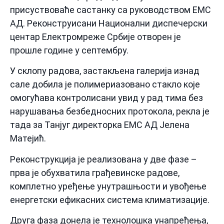
присуствоваће састанку са руководством ЕМС
АД. Реконструисани Национални диспечерски
центар Електромреже Србије отворен је
прошле године у септембру.
У склопу радова, застакљена галерија изнад
сале добила је полимериазовано стакло које
омогућава контролисани увид у рад тима без
нарушавања безбедносних протокола, рекла је
тада за Тан‌југ директорка ЕМС АД Јелена
Матејић.
Реконструкција је реализована у две фазе –
прва је обухватила грађевинске радове,
комплетно уређење унутрашњости и увођење
енергетски ефикасних система климатизације.
Друга фаза донела је технолошка унапређења,