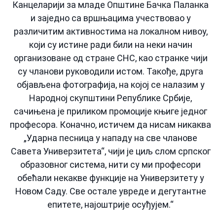
Канцеларији за младе Општине Бачка Паланка
и заједно са вршњацима учествовао у
различитим активностима на локалном нивоу,
који су истине ради били на неки начин
организоване од стране СНС, као странке чији
су чланови руководили истом. Такође, друга
објављена фотографија, на којој се налазим у
Народној скупштини Републике Србије,
сачињена је приликом промоције књиге једног
професора. Коначно, истичем да нисам никаква
„Ударна песница у нападу на све чланове
Савета Универзитета“, чији је циљ слом српског
образовног система, нити су ми професори
обећали некакве функције на Универзитету у
Новом Саду. Све остале увреде и дегутантне
епитете, најоштрије осуђујем.“