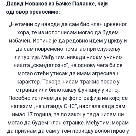
Давид Новаков из Бачке Паланке, чији
одговор преносимо:
„Нетачни су наводи да сам био члан црквеног
хора, те из истог нисам могао да будем
избачен. Истина је да редовно идем у цркву и
да сам повремено помагао при служењу
литургије. Међутим, никада нисам учинио
ништа „скандалозно“, на основу чега би се
могао стећи утисак да имам агресиван
карактер. Такође, нисам тражио посао у
странци или било какву функцију у истој.
Посебно истичем да је фотографија на којој се
налазим „на штанду СНС“, настала када сам
имао 17 година, па по закону тада нисам ни
могао да будем члан странке. Међутим, морам
да признам да сам у том периоду волонтирао у