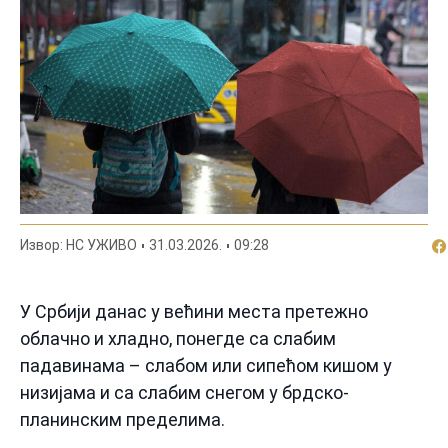
По
Извор: НС УЖИВО
31.03.2026.
09:28
У Србији данас у већини места претежно
облачно и хладно, понегде са слабим
падавинама – слабом или сипећом кишом у
низијама и са слабим снегом у брдско-
планинским пределима.