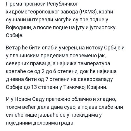
Према прогнози Републичког
хидрометеоролошког завода (РХМЗ), краћи
сунчани интервали могући су пре подне у
Војводини, а после подне на југу и југоистоку
Србије.
Ветар ће бити слаб и умерен, на истоку Србије и
у планинским пределима повремено јак,
северних праваца, а најнижа температура
кретаће се од 2 до 6 степени, док ће највиша
дневна бити од 7 степени на северозападу
Србије до 13 степени у Тимочкој Крајини.
И у Новом Саду претежно облачно и хладно,
током већег дела дана суво, а појава слабе или
сипеће кише јављаће се у прекидима у
појединим деловима града.