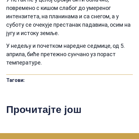
повремено с кишом слабог до умереног
интензитета, на планинама и са снегом, а у
суботу се очекује престанак падавина, осим на
југу и истоку земље.
У недељу и почетком наредне седмице, од 5.
априла, биће претежно сунчано уз пораст
температуре.
Тагови:
Прочитајте још