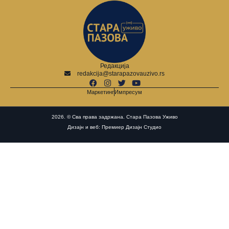
Редакција
redakcija@starapazovauzivo.rs
Маркетинг
Импресум
2026. © Сва права задржана. Стара Пазова Уживо
Дизајн и веб: Премиер Дизајн Студио