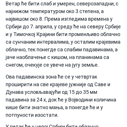
Ветар ће бити слаб и умерен, северозападни, с
најнижом температуром око 3 степена, а
највишом око 8. Према изгледима времена у
Србији до 7. априла, у среду ће на северу Србије
и у Тимочкој Крајини бити променљиво облачно
са сунчаним интервалима, у осталим крајевима
облачно, тек понегде са слабим падавинама, а
јаче наоблачење с кишом, на планинама са
снегом, очекује се увече на југу земље.
Ова падавинска зона ће се у четвртак
проширити на све крајеве јужније од Саве и
Дунава условљавајући од 15 до 35 мм
падавина за 24 х, док ће у Војводини количина
кише бити знатно мања, а понегде ће и у
потпуности изостати.
У петак ће у целој Србији бити облачно,