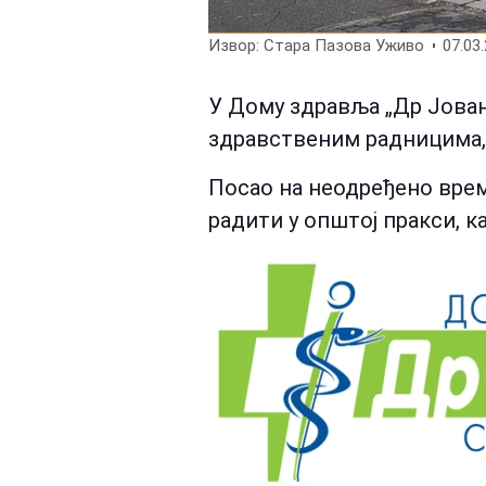
Извор: Стара Пазова Уживо
07.03.
У Дому здравља „Др Јован 
здравственим радницима, 
Посао на неодређено време
радити у општој пракси, 