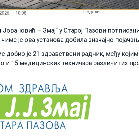
Подели:
2026.
10:08
Јовановић – Змај“ у Старој Пазови потписани 
чиме је ова установа добила значајно појача
 добио је 21 здравствени радник, међу којима
као и 15 медицинских техничара различитих пр