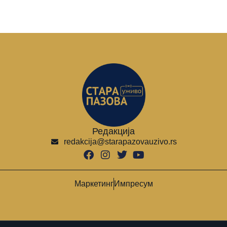
Редакција
redakcija@starapazovauzivo.rs
Маркетинг
Импресум