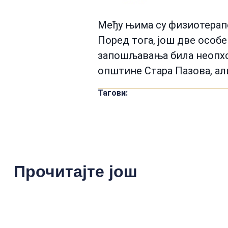
Међу њима су физиотерапе
Поред тога, још две особе
запошљавања била неопход
општине Стара Пазова, али
Тагови:
Прочитајте још