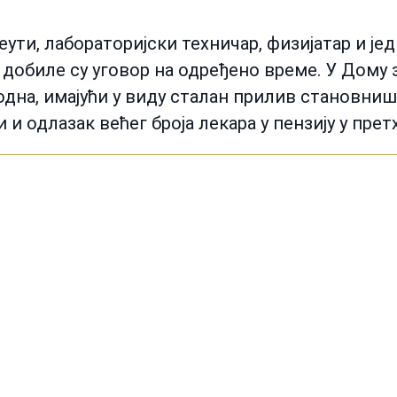
ути, лабораторијски техничар, физијатар и је
 добиле су уговор на одређено време. У Дому 
на, имајући у виду сталан прилив становниш
 и одлазак већег броја лекара у пензију у пр