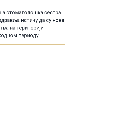
дна стоматолошка сестра.
здравља истичу да су нова
тва на територији
етходном периоду