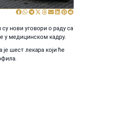
су нови уговори о раду са
ње у медицинском кадру.
 је шест лекара који ће
офила.