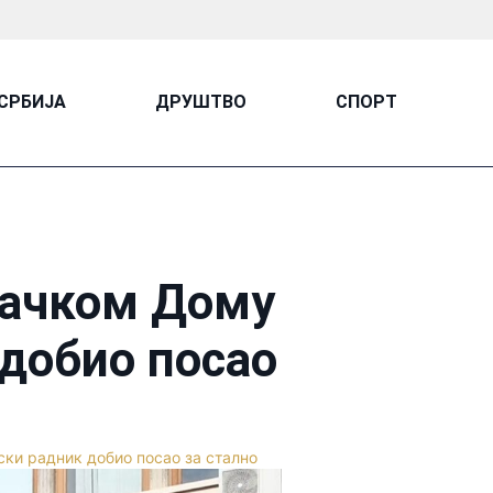
СРБИЈА
ДРУШТВО
СПОРТ
вачком Дому
добио посао
и радник добио посао за стално