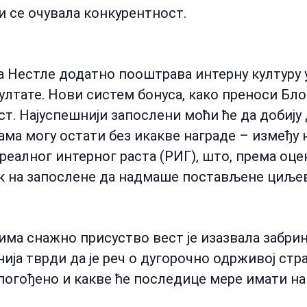
и се очувала конкурентност.
а Нестле додатно пооштрава интерну културу у
зултате. Нови систем бонуса, како преноси Бло
ст. Најуспешнији запослени моћи ће да добију
ма могу остати без икакве награде – између н
реалног интерног раста (РИГ), што, према оце
к на запослене да надмаше постављене циљев
 има снажно присуство вест је изазвала забри
ја тврди да је реч о дугорочно одрживој стра
погођено и какве ће последице мере имати на