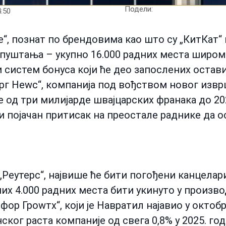
Подели:
:50
“, познат по брендовима као што су „КитКат“ 
пуштања – укупно 16.000 радних места широм
 систем бонуса који ће део запослених остави
рг Неwс“, компанија под вођством новог изв
од три милијарде швајцарских франака до 2027
и појачан притисак на преостале раднике да о
Реутерс“, највише ће бити погођени канцелар
них 4.000 радних места бити укинуто у произв
 фор Гроwтх“, који је Навратил најавио у окто
ког раста компаније од свега 0,8% у 2025. год