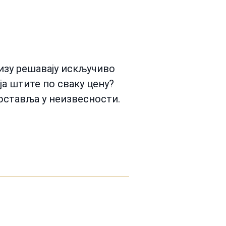
ризу решавају искључиво
а штите по сваку цену?
оставља у неизвесности.