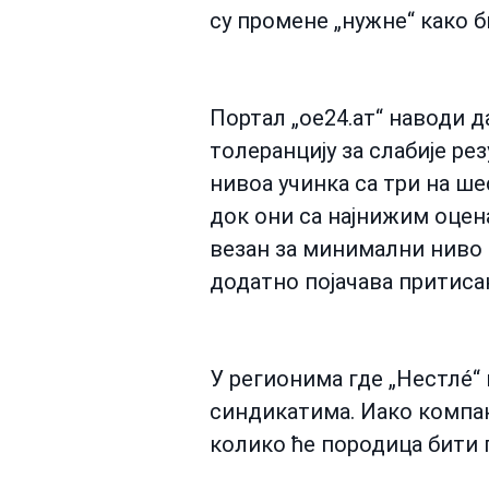
су промене „нужне“ како б
Портал „ое24.ат“ наводи д
толеранцију за слабије ре
нивоа учинка са три на ше
док они са најнижим оцена
везан за минимални ниво 
додатно појачава притиса
У регионима где „Нестлé“
синдикатима. Иако компани
колико ће породица бити 