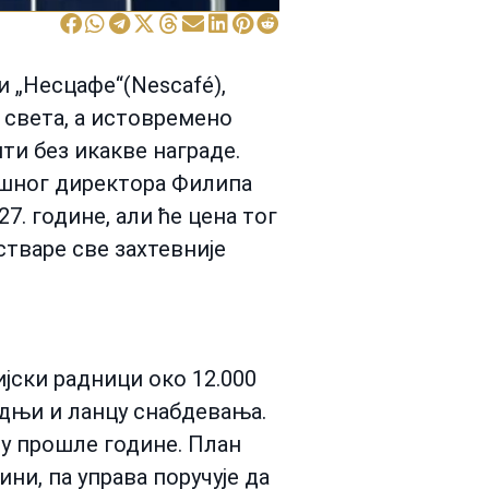
и „Несцафе“(Nescafé),
 света, а истовремено
ти без икакве награде.
ршног директора Филипа
. године, али ће цена тог
стваре све захтевније
ијски радници око 12.000
одњи и ланцу снабдевања.
бру прошле године. План
ини, па управа поручује да