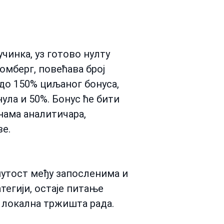
чинка, уз готово нулту
омберг, повећава број
 до 150% циљаног бонуса,
ула и 50%. Бонус ће бити
нама аналитичара,
е.
нутост међу запосленима и
тегији, остаје питање
 локална тржишта рада.