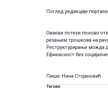
Поглед редакције портала
Овакви потези поново отв
резањем трошкова на рачу
Реструктурирање можда д
Ефикасност без социјалне
Пише: Нина Стојановић
Тагови: