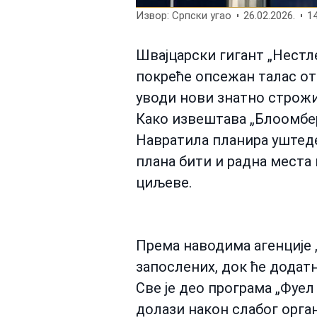
Извор: Српски угао
26.02.2026.
14
Швајцарски гигант „Нестле
покреће опсежан талас от
уводи нови знатно строжи
Како извештава „Блоомбе
Навратила планира уштеде 
плана бити и радна места 
циљеве.
Према наводима агенције „
запослених, док ће додат
Све је део програма „Фуел
долази након слабог органс