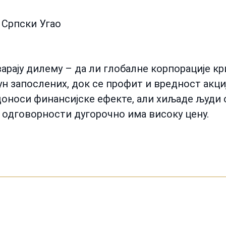
 Српски Угао
арају дилему – да ли глобалне корпорације к
н запослених, док се профит и вредност акциј
оноси финансијске ефекте, али хиљаде људи 
 одговорности дугорочно има високу цену.