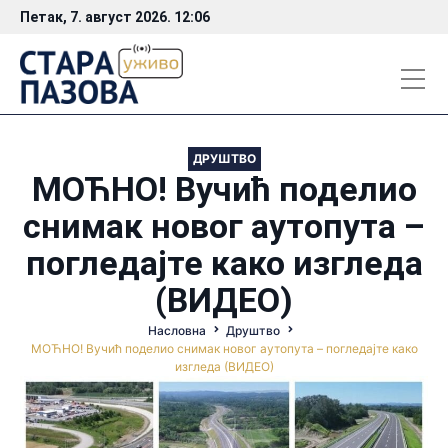
Петак, 7. август 2026. 12:06
ДРУШТВО
МОЋНО! Вучић поделио
снимак новог аутопута –
погледајте како изгледа
(ВИДЕО)
Насловна
Друштво
МОЋНО! Вучић поделио снимак новог аутопута – погледајте како
изгледа (ВИДЕО)