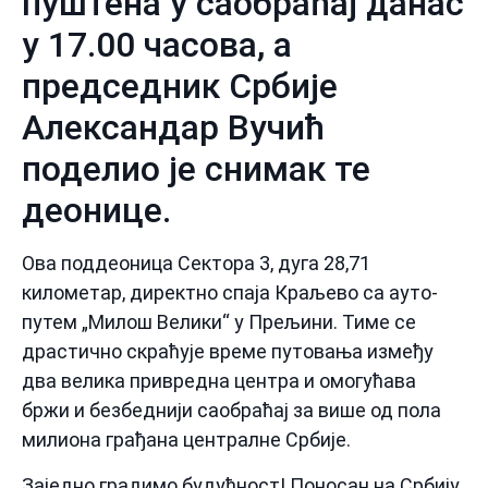
пуштена у саобраћај данас
у 17.00 часова, а
председник Србије
Александар Вучић
поделио је снимак те
деонице.
Ова поддеоница Сектора 3, дуга 28,71
километар, директно спаја Краљево са ауто-
путем „Милош Велики“ у Прељини. Тиме се
драстично скраћује време путовања између
два велика привредна центра и омогућава
бржи и безбеднији саобраћај за више од пола
милиона грађана централне Србије.
Заједно градимо будућност! Поносан на Србију