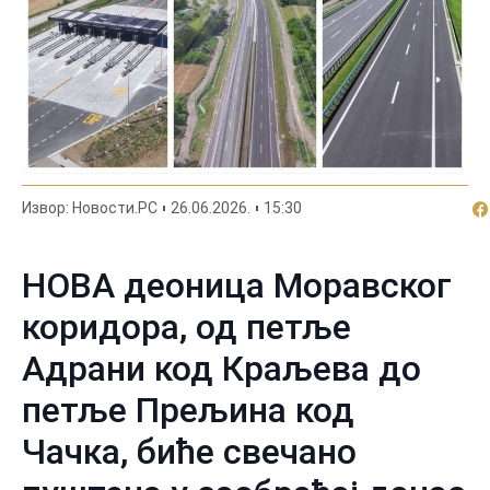
По
Извор: Новости.РС
26.06.2026.
15:30
НОВА деоница Моравског
коридора, од петље
Адрани код Краљева до
петље Прељина код
Чачка, биће свечано