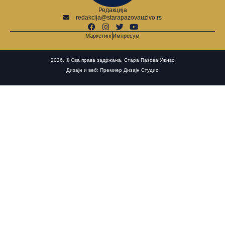
Редакција
redakcija@starapazovauzivo.rs
Маркетинг
Импресум
2026. © Сва права задржана. Стара Пазова Уживо
Дизајн и веб: Премиер Дизајн Студио