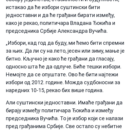
истакао да ће избори суштински бити
једноставни и да ће грађани бирати између,
како је рекао, политичара Владана Ђокића и
председника Србије Александра Вучића.
„Избори, кад год да буду, ми ћемо бити спремни
за њих. Да ли су на лето, јесен или зиму, мање је
битно. Кључно је како ће грађани да гласају,
односно шта ће да одлуче. Биће тешки избори.
Немојте да се опуштате. Ово ће бити најтежи
избори од 2012. године. Можда судбоносни за
наредних 10-15, рекао бих више година.
Али суштински једноставни. Имаће грађани да
бирају између политичара Ђокића и између
председника Вучића. То је избор који се налази
пред грађанима Србије. Све остало су небитне