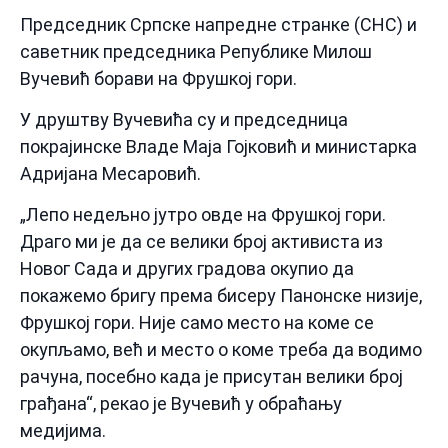
Председник Српске напредне странке (СНС) и
саветник председника Републике Милош
Вучевић борави на Фрушкој гори.
У друштву Вучевића су и председница
покрајинске Владе Маја Гојковић и министарка
Адријана Месаровић.
„Лепо недељно јутро овде на Фрушкој гори.
Драго ми је да се велики број активиста из
Новог Сада и других градова окупио да
покажемо бригу према бисеру Панонске низије,
Фрушкој гори. Није само место на коме се
окупљамо, већ и место о коме треба да водимо
рачуна, посебно када је присутан велики број
грађана“, рекао је Вучевић у обраћању
медијима.