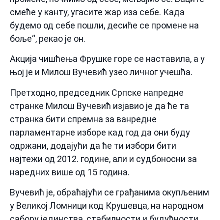
смеће у канту, угасите жар иза себе. Када
будемо од себе пошли, десиће се промене на
боље“, рекао је он.
Акција чишћења Фрушке горе се наставила, а у
њој је и Милош Вучевић узео личног учешћа.
Претходно, председник Српске напредне
странке Милош Вучевић изјавио је да ће та
странка бити спремна за ванредне
парламентарне изборе кад год да они буду
одржани, додајући да ће ти избори бити
најтежи од 2012. године, али и судбоносни за
наредних више од 15 година.
Вучевић је, обраћајући се грађанима окупљеним
у Великој Ломници код Крушевца, на народном
сабору јединства, стабилности и будућности,