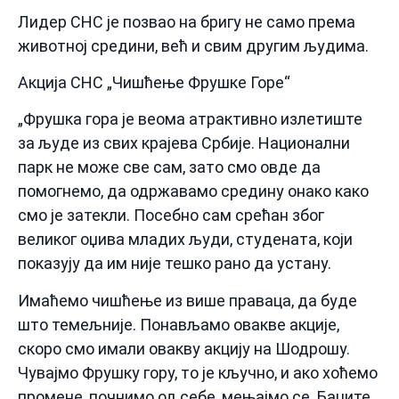
Лидер СНС је позвао на бригу не само према
животној средини, већ и свим другим људима.
Акција СНС „Чишћење Фрушке Горе“
„Фрушка гора је веома атрактивно излетиште
за људе из свих крајева Србије. Национални
парк не може све сам, зато смо овде да
помогнемо, да одржавамо средину онако како
смо је затекли. Посебно сам срећан због
великог оџива младих људи, студената, који
показују да им није тешко рано да устану.
Имаћемо чишћење из више праваца, да буде
што темељније. Понављамо овакве акције,
скоро смо имали овакву акцију на Шодрошу.
Чувајмо Фрушку гору, то је кључно, и ако хоћемо
промене, почнимо од себе, мењајмо се. Баците