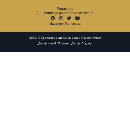
Редакција
redakcija@starapazovauzivo.rs
Маркетинг
Импресум
2026. © Сва права задржана. Стара Пазова Уживо
Дизајн и веб: Премиер Дизајн Студио