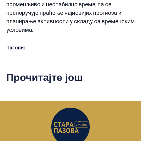
променљиво и нестабилно време, па се
препоручује праћење најновијих прогноза и
планирање активности у складу са временским
условима.
Тагови:
Прочитајте још