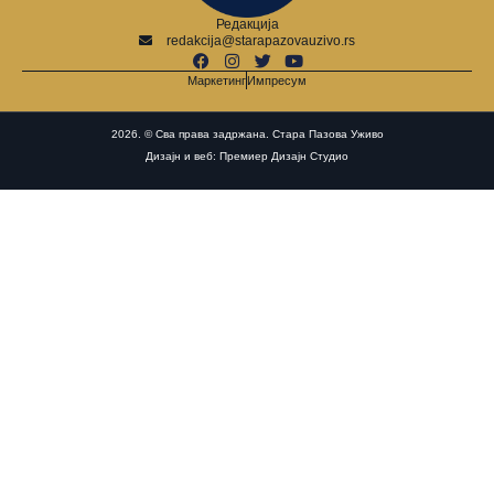
Редакција
redakcija@starapazovauzivo.rs
Маркетинг
Импресум
2026. © Сва права задржана. Стара Пазова Уживо
Дизајн и веб: Премиер Дизајн Студио