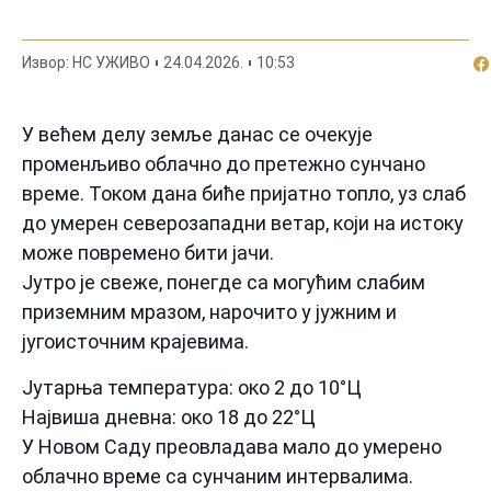
По
Извор: НС УЖИВО
24.04.2026.
10:53
У већем делу земље данас се очекује
променљиво облачно до претежно сунчано
време. Током дана биће пријатно топло, уз слаб
до умерен северозападни ветар, који на истоку
може повремено бити јачи.
Јутро је свеже, понегде са могућим слабим
приземним мразом, нарочито у јужним и
југоисточним крајевима.
Јутарња температура: око 2 до 10°Ц
Највиша дневна: око 18 до 22°Ц
У Новом Саду преовладава мало до умерено
облачно време са сунчаним интервалима.