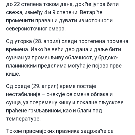
до 22 степена током дана, док ће јутра бити
свежа, између 4 и 9 степени. Ветар ће
променити правац и дувати из источног и
североисточног смера.
Од уторка (28. април) следи постепена промена
времена. Иако ће већи део дана и даље бити
сунчан уз променљиву облачност, у брдско-
планинским пределима могућа је појава прве
кише.
Од среде (29. април) време постаје
нестабилније – очекује се смена облака и
сунца, уз повремену кишу и локалне пљускове
праћене грмљавином, као и благи пад
температуре.
Током првомајских празника задржаће се