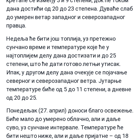
кретаће се између 3 и 9 степени, док ће током
дана достићи од 20 до 23 степена. Дуваће слаб
до умерен ветар западног и северозападног
правца.
Недеља ће бити још топлија, уз претежно
сунчано време и температуре које ће у
најтоплијем делу дана достизати и до 25
степени, што ће дати готово летњи утисак.
Ипак, у другом делу дана очекује се појачање
северног и северозападног ветра. Јутарње
температуре биће од 5 до 11 степени, а дневне
од 20 до 25.
Понедељак (27. април) доноси благо освежење.
Биће мало до умерено облачно, али и даље
суво, уз сунчане интервале. Температуре ће
бити нешто ниже, али и даље пријатне – од 18