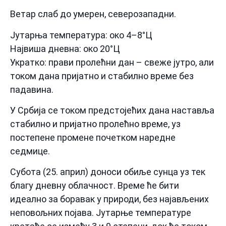
Ветар слаб до умерен, северозападни.
Јутарња температура: око 4–8°Ц
Највиша дневна: око 20°Ц
Укратко: прави пролећни дан – свеже јутро, али
током дана пријатно и стабилно време без
падавина.
У Србија се током предстојећих дана наставља
стабилно и пријатно пролећно време, уз
постепене промене почетком наредне
седмице.
Субота (25. април) доноси обиље сунца уз тек
благу дневну облачност. Време ће бити
идеално за боравак у природи, без најављених
неповољних појава. Јутарње температуре