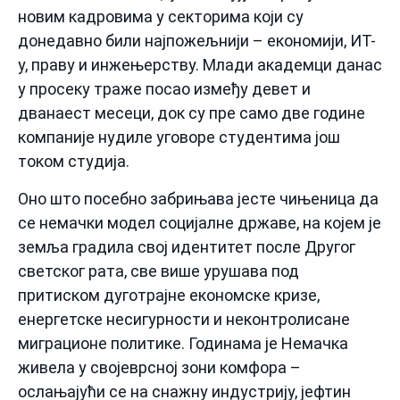
новим кадровима у секторима који су
донедавно били најпожељнији – економији, ИТ-
у, праву и инжењерству. Млади академци данас
у просеку траже посао између девет и
дванаест месеци, док су пре само две године
компаније нудиле уговоре студентима још
током студија.
Оно што посебно забрињава јесте чињеница да
се немачки модел социјалне државе, на којем је
земља градила свој идентитет после Другог
светског рата, све више урушава под
притиском дуготрајне економске кризе,
енергетске несигурности и неконтролисане
миграционе политике. Годинама је Немачка
живела у својеврсној зони комфора –
ослањајући се на снажну индустрију, јефтин