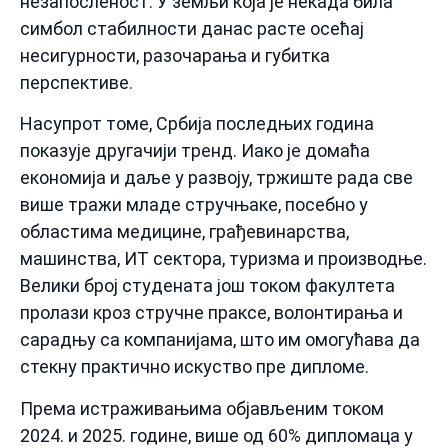
незапосленост. У земљи која је некада била
симбол стабилности данас расте осећај
несигурности, разочарања и губитка
перспективе.
Насупрот томе, Србија последњих година
показује другачији тренд. Иако је домаћа
економија и даље у развоју, тржиште рада све
више тражи младе стручњаке, посебно у
областима медицине, грађевинарства,
машинства, ИТ сектора, туризма и производње.
Велики број студената још током факултета
пролази кроз стручне праксе, волонтирања и
сарадњу са компанијама, што им омогућава да
стекну практично искуство пре дипломе.
Према истраживањима објављеним током
2024. и 2025. године, више од 60% дипломаца у