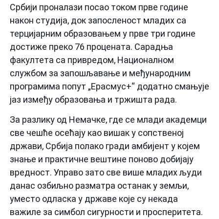
Србији проналази посао током прве године
након студија, док запосленост младих са
терцијарним образовањем у прве три године
достиже преко 76 процената. Сарадња
факултета са привредом, Националном
службом за запошљавање и међународним
програмима попут „Ерасмус+“ додатно смањује
јаз између образовања и тржишта рада.
За разлику од Немачке, где се млади академци
све чешће осећају као вишак у сопственој
држави, Србија полако гради амбијент у којем
знање и практичне вештине поново добијају
вредност. Управо зато све више младих људи
данас озбиљно разматра останак у земљи,
уместо одласка у државе које су некада
важиле за симбол сигурности и просперитета.