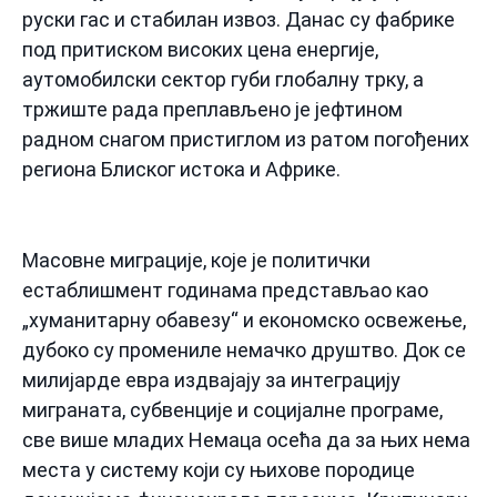
руски гас и стабилан извоз. Данас су фабрике
под притиском високих цена енергије,
аутомобилски сектор губи глобалну трку, а
тржиште рада преплављено је јефтином
радном снагом пристиглом из ратом погођених
региона Блиског истока и Африке.
Масовне миграције, које је политички
естаблишмент годинама представљао као
„хуманитарну обавезу“ и економско освежење,
дубоко су промениле немачко друштво. Док се
милијарде евра издвајају за интеграцију
миграната, субвенције и социјалне програме,
све више младих Немаца осећа да за њих нема
места у систему који су њихове породице