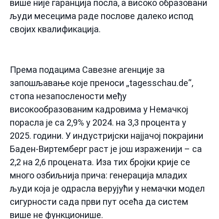
више није гаранција посла, а високо образовани
људи месецима раде послове далеко испод
својих квалификација.
Према подацима Савезне агенције за
запошљавање које преноси ,,tagesschau.de“,
стопа незапослености међу
високообразованим кадровима у Немачкој
порасла је са 2,9% у 2024. на 3,3 процента у
2025. години. У индустријски најјачој покрајини
Баден-Виртемберг раст је још израженији – са
2,2 на 2,6 процената. Иза тих бројки крије се
много озбиљнија прича: генерација младих
људи која је одрасла верујући у немачки модел
сигурности сада први пут осећа да систем
више не функционише.