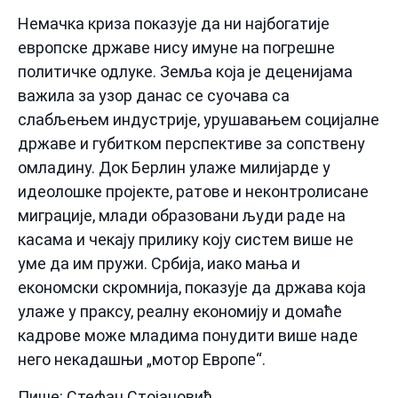
Немачка криза показује да ни најбогатије
европске државе нису имуне на погрешне
политичке одлуке. Земља која је деценијама
важила за узор данас се суочава са
слабљењем индустрије, урушавањем социјалне
државе и губитком перспективе за сопствену
омладину. Док Берлин улаже милијарде у
идеолошке пројекте, ратове и неконтролисане
миграције, млади образовани људи раде на
касама и чекају прилику коју систем више не
уме да им пружи. Србија, иако мања и
економски скромнија, показује да држава која
улаже у праксу, реалну економију и домаће
кадрове може младима понудити више наде
него некадашњи „мотор Европе“.
Пише: Стефан Стојановић