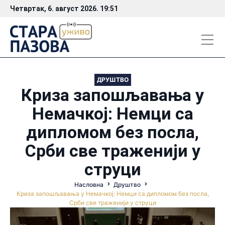
Четвртак, 6. август 2026. 19:51
ДРУШТВО
Криза запошљавања у
Немачкој: Немци са
дипломом без посла,
Срби све траженији у
струци
Насловна
Друштво
Криза запошљавања у Немачкој: Немци са дипломом без посла,
Срби све траженији у струци