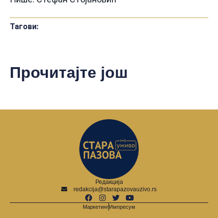
Тагови:
Прочитајте још
Редакција
redakcija@starapazovauzivo.rs
Маркетинг
Импресум