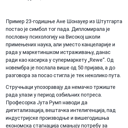
Пример 23-годишње Ане Шонауер из Штутгарта
постао је симбол тог пада. Дипломирала је
пословну психологију на Високој школи
примењених наука, али уместо канцеларије и
рада у маркетиншком истраживању, данас
ради као касирка у супермаркету „Rewe“. Од
новембра је послала више од 50 пријава, а до
разговора за посао стигла је тек неколико пута.
Стручњаци упозоравају да немачко тржиште
рада улази у период озбиљних потреса.
Професорка Јута Румп наводи да
дигитализација, вештачка интелигенција, пад
индустријске производње и вишегодишња
економска стагнација смањују потребу за