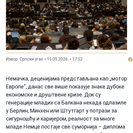
По
Извор: Српски угао
15.05.2026.
17:52
Немачка, деценијама представљана као „мотор
Европе“, данас све више показује знаке дубоке
економске и друштвене кризе. Док су
генерације младих са Балкана некада одлазиле
у Берлин, Минхен или Штутгарт у потрази за
сигурношћу и каријером, реалност за многе
младе Немце постаје све суморнија – диплома