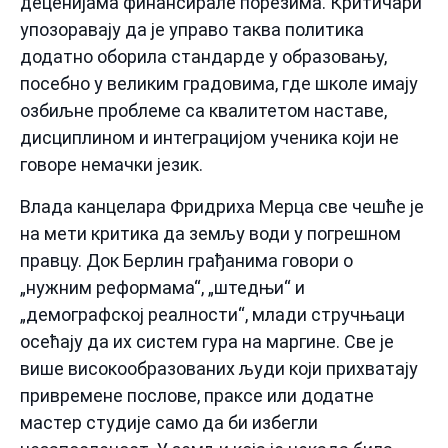
деценијама финансирале порезима. Критичари
упозоравају да је управо таква политика
додатно оборила стандарде у образовању,
посебно у великим градовима, где школе имају
озбиљне проблеме са квалитетом наставе,
дисциплином и интеграцијом ученика који не
говоре немачки језик.
Влада канцелара Фридриха Мерца све чешће је
на мети критика да земљу води у погрешном
правцу. Док Берлин грађанима говори о
„нужним реформама“, „штедњи“ и
„демографској реалности“, млади стручњаци
осећају да их систем гура на маргине. Све је
више високообразованих људи који прихватају
привремене послове, праксе или додатне
мастер студије само да би избегли