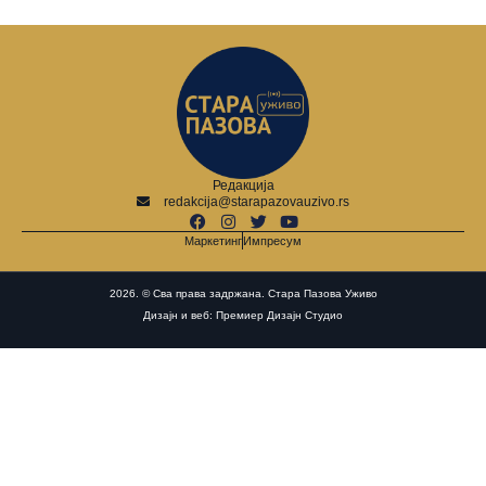
Редакција
redakcija@starapazovauzivo.rs
Маркетинг
Импресум
2026. © Сва права задржана. Стара Пазова Уживо
Дизајн и веб: Премиер Дизајн Студио