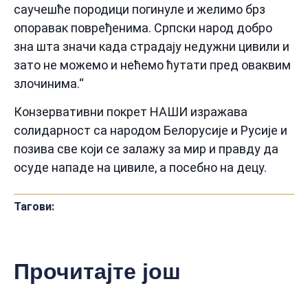
саучешће породици погинуле и желимо брз
опоравак повређенима. Српски народ добро
зна шта значи када страдају недужни цивили и
зато не можемо и нећемо ћутати пред оваквим
злочинима.“
Конзервативни покрет НАШИ изражава
солидарност са народом Белорусије и Русије и
позива све који се залажу за мир и правду да
осуде нападе на цивиле, а посебно на децу.
Тагови:
Прочитајте још