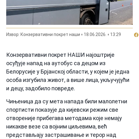
По
Извор: Конзервативни покрет наши
18.06.2026.
13:29
Конзервативни покрет НАШИ најоштрије
осуђује напад на аутобус са децом из
Белорусије у Брјанској области, у којем је једна
особа изгубила живот, а више лица, укључујући
и децу, задобило повреде.
Чињеница да су мета напада били малолетни
спортисти показује да кијевски режим све
отвореније прибегава методама које немају
никакве везе са војним циљевима, већ
представљају застрашивање и терор над