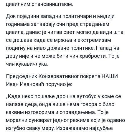
цивилним становништвом.
Док поједини западни политичари и медији
годинама затварају очи пред страдањем
цивила, данас је читав свет могао да види шта
се дешава када се мржња и екстремизам
подигну на ниво државне политике. Напад на
децу није и не може бити чин храбрости. То је
чин кукавичлука.
Председник Конзервативног покрета НАШИ
Иван Ивановић поручио је:
„Када неко пошаље дрон на аутобус у коме се
налазе деца, онда више нема говора о било
каквим изговорима и оправдањима. То је
морални суноврат једног режима који је одавно
изгубио сваку меру. Изражавамо најдубље