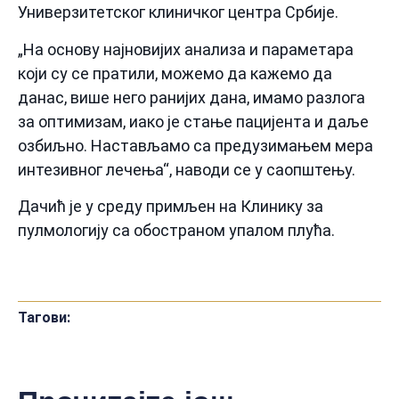
Универзитетског клиничког центра Србије.
„На основу најновијих анализа и параметара
који су се пратили, можемо да кажемо да
данас, више него ранијих дана, имамо разлога
за оптимизам, иако је стање пацијента и даље
озбиљно. Настављамо са предузимањем мера
интезивног лечења“, наводи се у саопштењу.
Дачић је у среду примљен на Клинику за
пулмологију са обостраном упалом плућа.
Тагови: