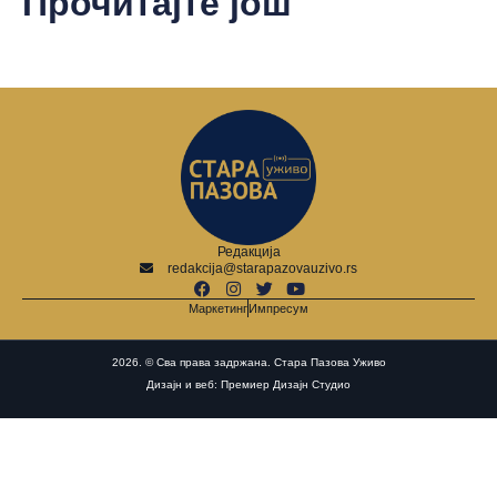
Прочитајте још
Редакција
redakcija@starapazovauzivo.rs
Маркетинг
Импресум
2026. © Сва права задржана. Стара Пазова Уживо
Дизајн и веб: Премиер Дизајн Студио