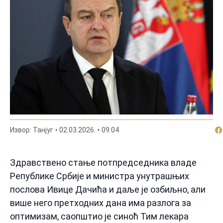
По
Извор: Танјуг
02.03.2026.
09:04
Здравствено стање потпредседника владе
Републике Србије и министра унутрашњих
послова Ивице Дачића и даље је озбиљно, али
више него претходних дана има разлога за
оптимизам, саопштио је синоћ Тим лекара