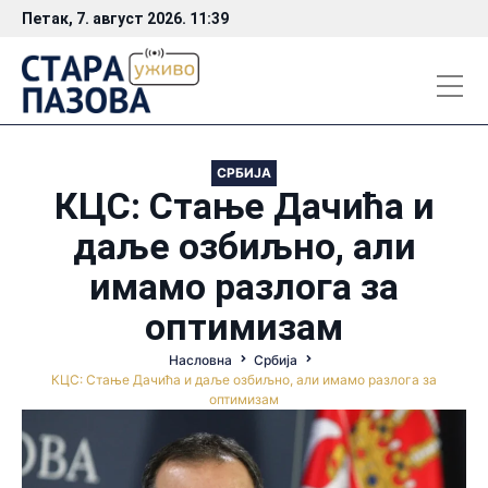
Петак, 7. август 2026. 11:39
СРБИЈА
КЦС: Стање Дачића и
даље озбиљно, али
имамо разлога за
оптимизам
Насловна
Србија
КЦС: Стање Дачића и даље озбиљно, али имамо разлога за
оптимизам