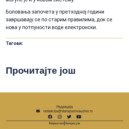
Боловања започета у претходној години
завршавају се по старим правилима, док се
нова у потпуности воде електронски.
Тагови:
Прочитајте још
Редакција
redakcija@starapazovauzivo.rs
Маркетинг
Импресум