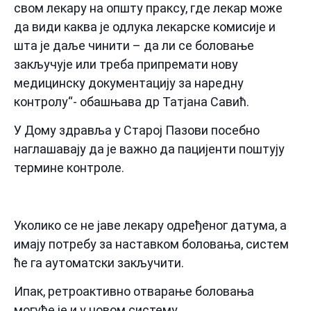
свом лекару на општу праксу, где лекар може
да види каква је одлука лекарске комисије и
шта је даље чинити – да ли се боловање
закључује или треба припремати нову
медицинску документацију за наредну
контролу“- обашњава др Татјана Савић.
У Дому здравља у Старој Пазови посебно
наглашавају да је важно да пацијенти поштују
термине контроле.
Уколико се не јаве лекару одређеног датума, а
имају потребу за наставком боловања, систем
ће га аутоматски закључити.
Ипак, ретроактивно отварање боловања
могуће је и у новом систему.