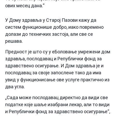
ових месец дана.“
У Дому здравља у Старој Пазови кажу да
систем функционише добро, иако повремено
долази до техничких застоја, али све се
решава.
Предност је што су у еБоловање умрежени дом
здравља, послодавац и Републички фонд за
здравствено осигурање. И Дом здравља је и
послодавац за своје запослене тако да има
увид у функционисање ове услуге практично из
два угла.
„Сада може послодавац директно да види све
податке које шаље изабрани лекар, али то види
и Републички фонд за здравствено осигурање“,