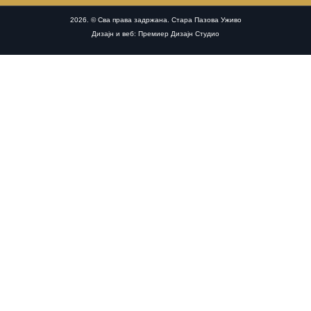
2026. © Сва права задржана. Стара Пазова Уживо
Дизајн и веб: Премиер Дизајн Студио