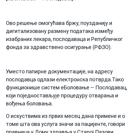
Ово решење омогућава бржу, поузданију и
дигитализовану размену података између
изабраних лекара, послодаваца и Републичког
фонда за здравствено осигурање (РФЗО).
Уместо папирне документације, на адресу
послодавца одлази електронска потврда.Тако
функционише систем еБоловање – Послодавац,
који поједностављује процедуру отварања и
вођења боловања.
О искуствима из првих месец дана примене и о
томе шта ова услуга значи за пацијенте, говори
правница у Дому здравља у Старој Пазови