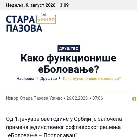
Недеља, 9. август 2026. 13:09
ДРУШТВО
Како функционише
еБоловање?
Насловна
Друштво
Како функционише еБоловање?
По
Извор: Стара Пазова Уживо
26.02.2026.
07:06
Од 1. јануара ове године у Србији је започела
примена јединственог софтверског решења
„еБоловање – Послодавац“.