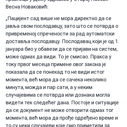
Весна Новаковић:
„Пацијент сад више не мора директно да се
јавља свом послодавцу, зато што се потврда о
привременој спречености за рад аутоматски
доставља послодавцу. Послодавац који је од 1.
јануара био у обавези да се пријави на систем,
може одмах да види. То је смисао. Пракса у
току првог месеца примене овог закона је
показала да се понекад то не види истог
момента, већ мора да се сачека неколико
минута, можда и пар сати, а у неким
случајевима се потврда или дознака могла
видети тек следећег дана. Постоје и ситуације
да се документ не може отворити одмах тог
момента, већ мора да прође одређено време и
то су неки случајеви које смо приметили за