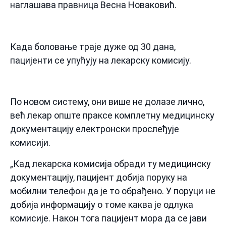
наглашава правница Весна Новаковић.
Када боловање траје дуже од 30 дана,
пацијенти се упућују на лекарску комисију.
По новом систему, они више не долазе лично,
већ лекар опште праксе комплетну медицинску
документацију електронски прослеђује
комисији.
„Кад лекарска комисија обради ту медицинску
документацију, пацијент добија поруку на
мобилни телефон да је то обрађено. У поруци не
добија информацију о томе каква је одлука
комисије. Након тога пацијент мора да се јави