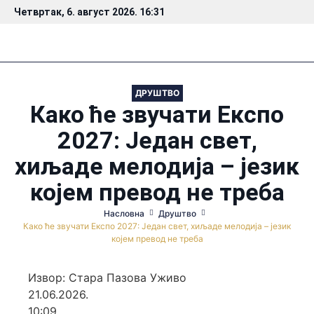
Четвртак, 6. август 2026. 16:31
ДРУШТВО
Како ће звучати Експо
2027: Један свет,
хиљаде мелодија – језик
којем превод не треба
Насловна
Друштво
Како ће звучати Експо 2027: Један свет, хиљаде мелодија – језик
којем превод не треба
Извор: Стара Пазова Уживо
21.06.2026.
10:09