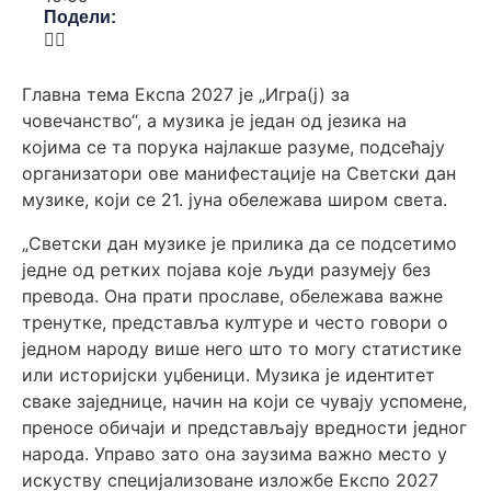
Подели:
Главна тема Експа 2027 је „Игра(ј) за
човечанство“, а музика је један од језика на
којима се та порука најлакше разуме, подсећају
организатори ове манифестације на Светски дан
музике, који се 21. јуна обележава широм света.
„Светски дан музике је прилика да се подсетимо
једне од ретких појава које људи разумеју без
превода. Она прати прославе, обележава важне
тренутке, представља културе и често говори о
једном народу више него што то могу статистике
или историјски уџбеници. Музика је идентитет
сваке заједнице, начин на који се чувају успомене,
преносе обичаји и представљају вредности једног
народа. Управо зато она заузима важно место у
искуству специјализоване изложбе Експо 2027