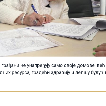
, грађани не унапређују само своје домове, в
дних ресурса, градећи здравију и лепшу будућ