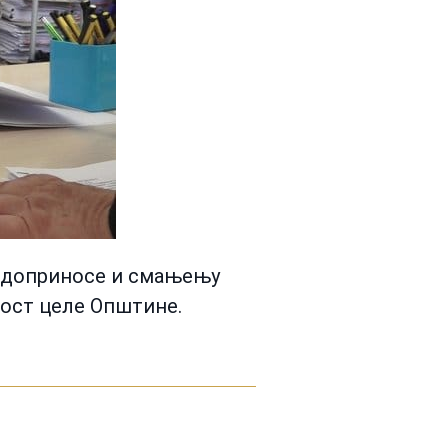
ећ доприносе и смањењу
ност целе Општине.