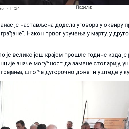
Подели:
26.
11:24
нас је настављена додела уговора у оквиру пр
грађане“. Након првог уручења у марту, у друг
 је велико још крајем прошле године када је 
ције значе могућност да замене столарију, у
грејања, што ће дугорочно донети уштеде у ку