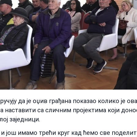
учују да је оџив грађана показао колико је о
на наставити са сличним пројектима који доно
ој заједници.
ра и још имамо трећи круг кад ћемо све поде