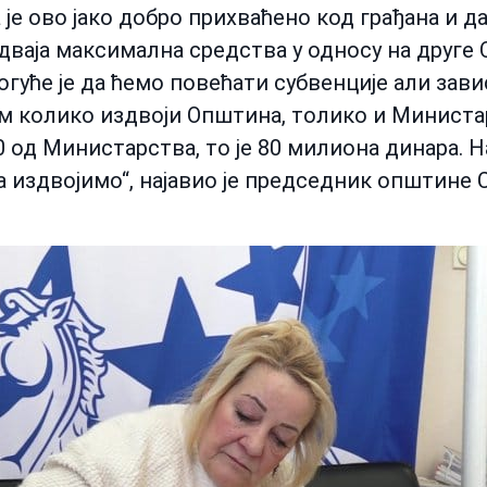
а је ово јако добро прихваћено код грађана и д
ваја максимална средства у односу на друге 
огуће је да ћемо повећати субвенције али зав
м колико издвоји Општина, толико и Министар
0 од Министарства, то је 80 милиона динара. 
а издвојимо“, најавио је председник општине 