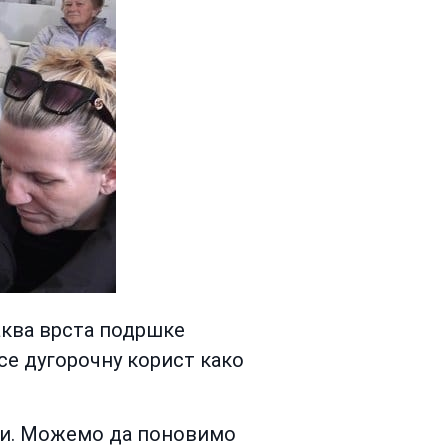
ваква врста подршке
се дугорочну корист како
лити. Можемо да поновимо