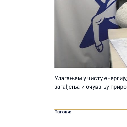
Улагањем у чисту енергију
загађења и очувању приро
Тагови: