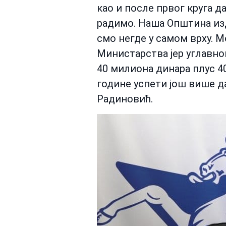
као и после првог круга д
радимо. Наша Општина изд
смо негде у самом врху. М
Министарства јер углавно
40 милиона динара плус 4
године успети још више д
Радиновић.