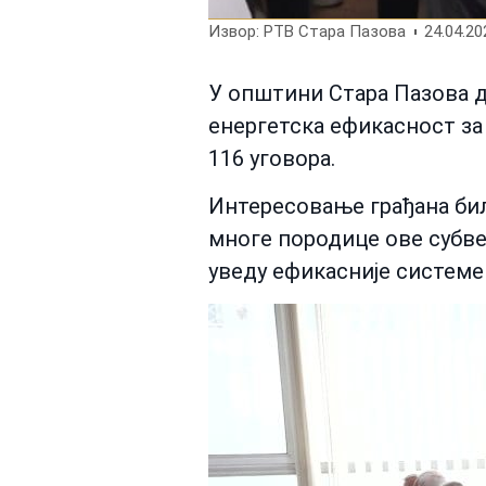
Извор: РТВ Стара Пазова
24.04.20
У општини Стара Пазова да
енергетска ефикасност за 
116 уговора.
Интересовање грађана било
многе породице ове субвен
уведу ефикасније системе 