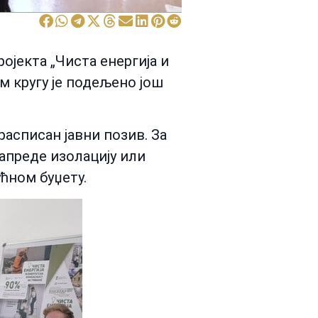
ојекта „Чиста енергија и
ом кругу је подељено још
расписан јавни позив. За
напреде изолацију или
ћном буџету.