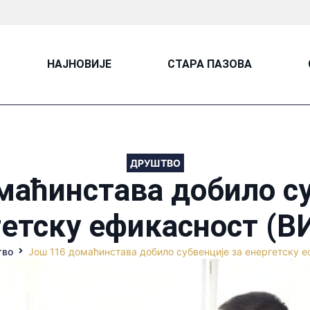
НАЈНОВИЈЕ
СТАРА ПАЗОВА
ДРУШТВО
маћинстава добило су
гетску ефикасност (В
тво
Још 116 домаћинстава добило субвенције за енергетску 