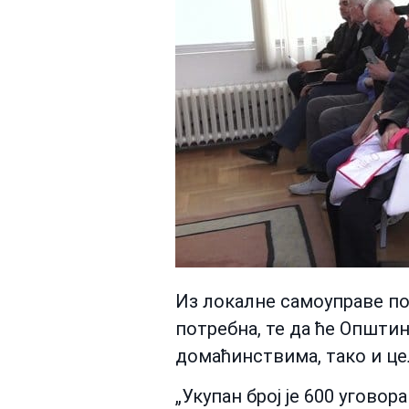
Из локалне самоуправе пор
потребна, те да ће Општи
домаћинствима, тако и цел
„Укупан број је 600 угово