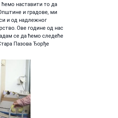
а ћемо наставити то да
Општине и градове, ми
иси и од надлежног
ство. Ове године од нас
Надам се да ћемо следеће
Стара Пазова Ђорђе