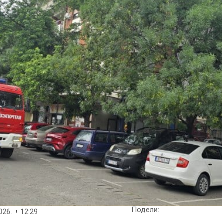
Подели:
026.
12:29