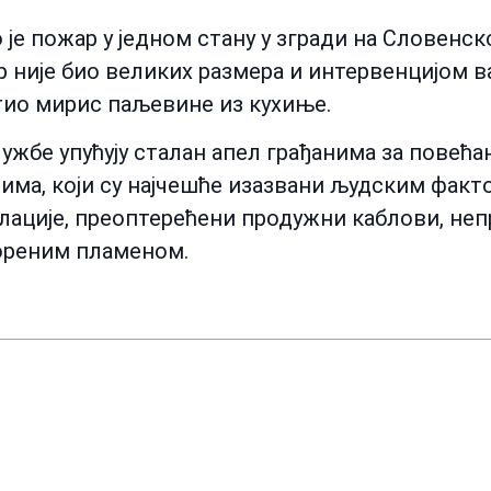
 је пожар у једном стану у згради на Словенск
р није био великих размера и интервенцијом в
етио мирис паљевине из кухиње.
жбе упућују сталан апел грађанима за повећан
има, који су најчешће изазвани људским факт
ације, преоптерећени продужни каблови, неп
ореним пламеном.