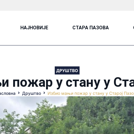
НАЈНОВИЈЕ
СТАРА ПАЗОВА
ДРУШТВО
 пожар у стану у Ст
асловна
Друштво
Избио мањи пожар у стану у Старој Пазо