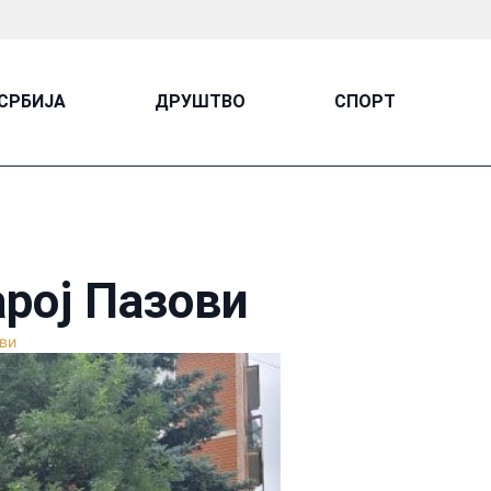
СРБИЈА
ДРУШТВО
СПОРТ
арој Пазови
ви