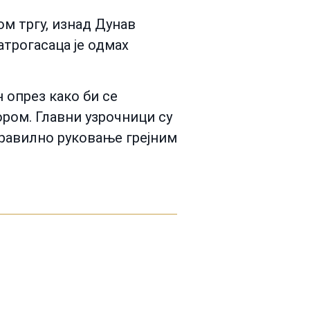
ом тргу, изнад Дунав
атрогасаца је одмах
 опрез како би се
ором. Главни узрочници су
равилно руковање грејним