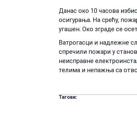
Данас око 10 часова избио
осигурања. На срећу, пожа
угашен. Око зграде се ос
Ватрогасци и надлежне слу
спречили пожари у станов
неисправне електроинстал
телима и непажња са отв
Тагови: