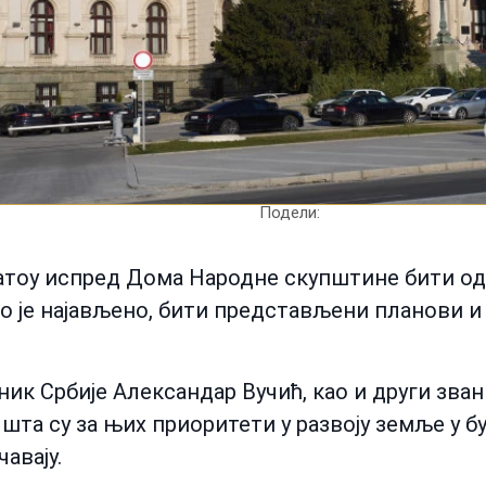
Подели:
латоу испред Дома Народне скупштине бити одр
ако је најављено, бити представљени планови и
ник Србије Александар Вучић, као и други зван
та су за њих приоритети у развоју земље у бу
авају.