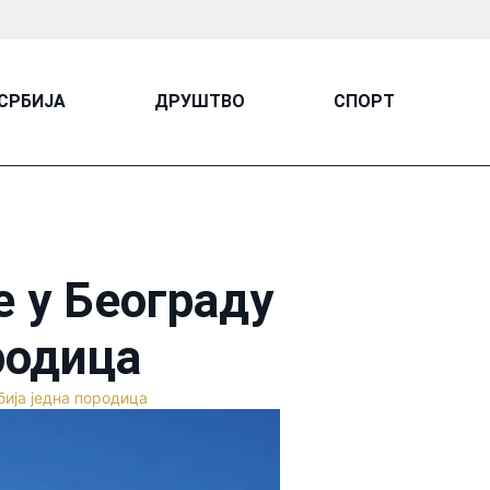
СРБИЈА
ДРУШТВО
СПОРТ
 у Београду
родица
ија једна породица