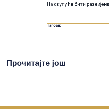
На скупу ће бити развијен
Тагови:
Прочитајте још