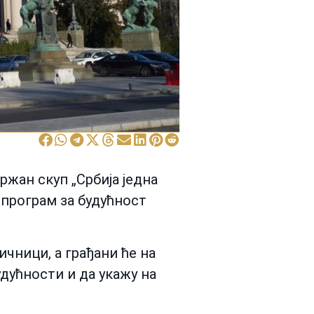
жан скуп „Србија једна
 програм за будућност
ичници, а грађани ће на
дућности и да укажу на