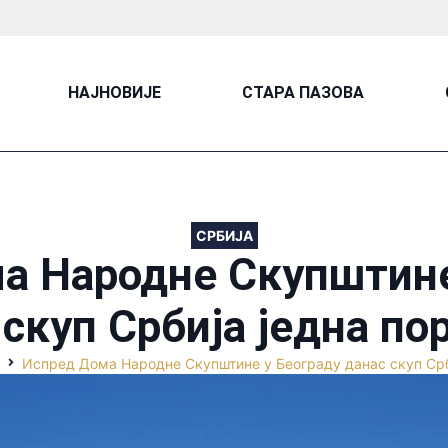
НАЈНОВИЈЕ
СТАРА ПАЗОВА
СРБИЈА
а Народне Скупштине
 скуп Србија једна по
Испред Дома Народне Скупштине у Београду данас скуп Срб