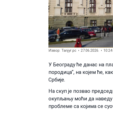
Извор: Таnjyг.рс
27.06.2026.
10:24
У Београду ће данас на п
породица“, на којем ће, к
Србије.
На скуп је позвао председ
окупљању моћи да наведу ш
проблеме са којима се суоч