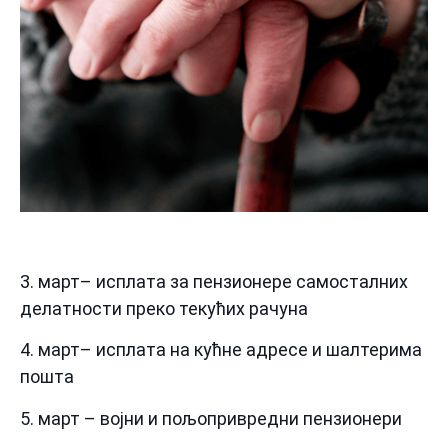
3. март– исплата за пензионере самосталних
делатности преко текућих рачуна
4. март– исплата на кућне адресе и шалтерима
пошта
5. март – војни и пољопривредни пензионери