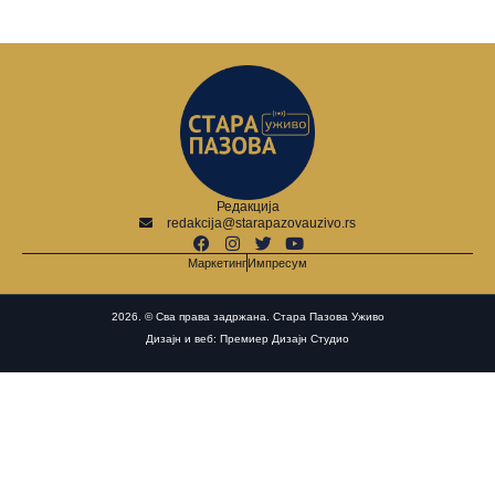
Редакција
redakcija@starapazovauzivo.rs
Маркетинг
Импресум
2026. © Сва права задржана. Стара Пазова Уживо
Дизајн и веб: Премиер Дизајн Студио