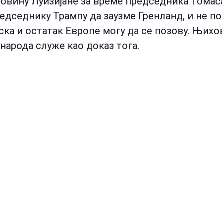
повину Луизијане за време председника Тома
едседнику Трампу да заузме Гренланд, и не п
ска и остатак Европе могу да се позову. Њихо
народа служе као доказ тога.