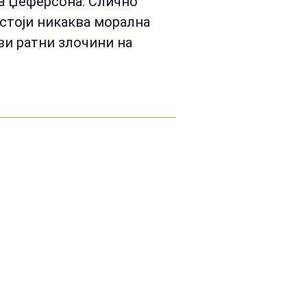
са Џеферсона. Слично
остоји никаква морална
ви ратни злочини на