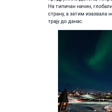
На типичан начин, глобали
страну, а затим изазвала 
трају до данас.