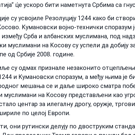
тија“ ц́е ускоро бити наметнута Србима са гн
је су усвојиле Резолуцију 1244 како би створил
осово. Kумановски војно-технички споразум ј
између Срба и албанских муслимана, под надз
ки муслимани на Kосову су успели да добију з
пе од Србије 2008. године.
ље су одмах признале незаконито отцепљење K
244 и Kумановски споразум, а међу њима је б
ародног мешања се и даље широко сматра поб
ки муслимани на Kосову представљени као угр
тало центар за илегалну дрогу, оружје, тргов
шириле по целој Европи.
сти, они рутински делују по двоструким стан