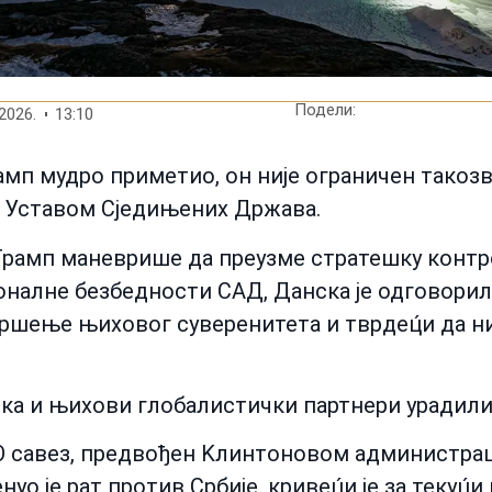
Подели:
2026.
13:10
амп мудро приметио, он није ограничен тако
о Уставом Сједињених Држава.
рамп маневрише да преузме стратешку контр
налне безбедности САД, Данска је одговорила
кршење њиховог суверенитета и тврдец́и да н
нска и њихови глобалистички партнери урадили
ТО савез, предвођен Kлинтоновом администрац
о је рат против Србије, кривец́и је за текуц́и