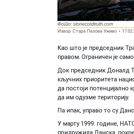
Фото: stonecoldtruth.com
Извор: Стара Пазова Уживо
17.02.
Kао што је председник Тр
правом. Ограничен је сам
Док председник Доналд Т
кључних приоритета нацио
да постоји потенцијално 
да им одузме територију.
Па ипак, управо то су Да
У марту 1999. године, НА
придружила Данска, покрену