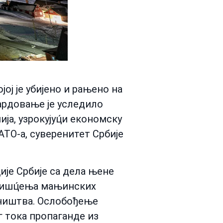
ој је убијено и рањено на
ардовање је уследило
ја, узрокујуц́и економску
АТО-а, суверенитет Србије
ије Србије са дела њене
 чишц́ења мањинских
вништва. Ослобођење
г тока пропаганде из