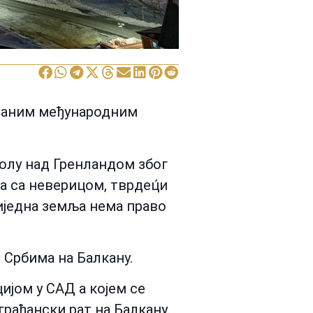
званим међународним
олу над Гренландом због
 са неверицом, тврдец́и
иједна земља нема право
 Србима на Балкану.
ијом у САД а којем се
 грађански рат на Балкану.