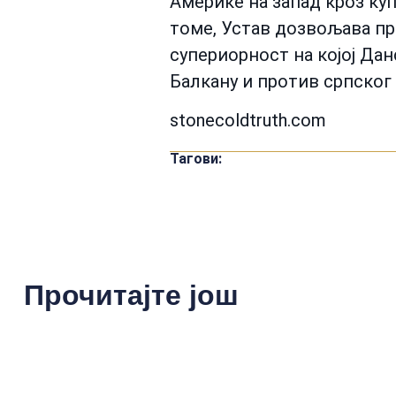
Америке на запад кроз ку
томе, Устав дозвољава пр
супериорност на којој Дан
Балкану и против српског 
stonecoldtruth.com
Тагови:
Прочитајте још