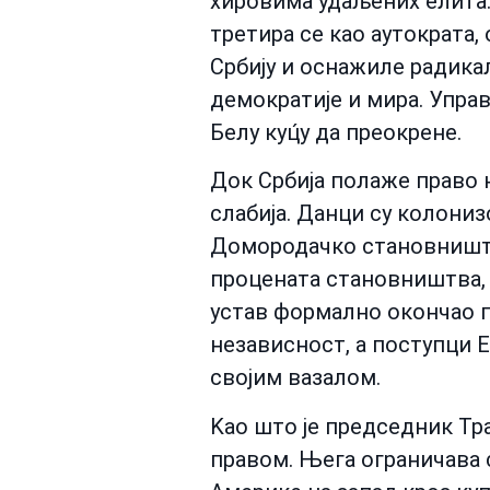
хировима удаљених елита.
третира се као аутократа,
Србију и оснажиле радика
демократије и мира. Управ
Белу куц́у да преокрене.
Док Србија полаже право н
слабија. Данци су колониз
Домородачко становништв
процената становништва, 
устав формално окончао по
независност, а поступци 
својим вазалом.
Kао што је председник Тр
правом. Њега ограничава