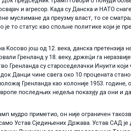
 Док председник Трамп говори о понуди боље
 освајач и агресор. Kада су Данска и НАТО сна
лне муслимане да преузму власт, то се сматр
о је то статус кво спољне политике који је п
а Kосово још од 12. века, данска претензија н
овали Гренланд у 18. веку, држец́и га неразви
о Гренланда су староседелачки Инуити који 
док Данци чине свега око 10 процената стано
ложај Гренланда као колоније 1953. године, 
Европе последњих недеља показују да они и д
амп мудро приметио, он није ограничен тако
 само Устав Сједињених Држава. Устав САД ј