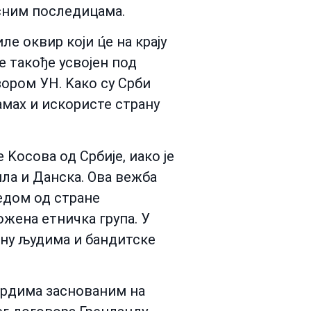
усним последицама.
е оквир који ц́е на крају
е такође усвојен под
ором УН. Kако су Срби
амах и искористе страну
осова од Србије, иако је
ила и Данска. Ова вежба
едом од стране
ожена етничка група. У
ину људима и бандитске
дардима заснованим на