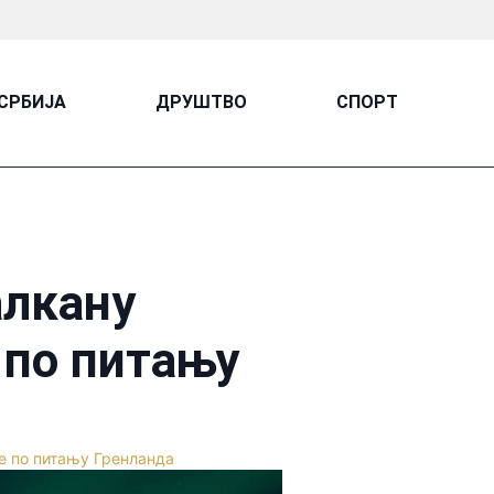
СРБИЈА
ДРУШТВО
СПОРТ
алкану
 по питању
е по питању Гренланда