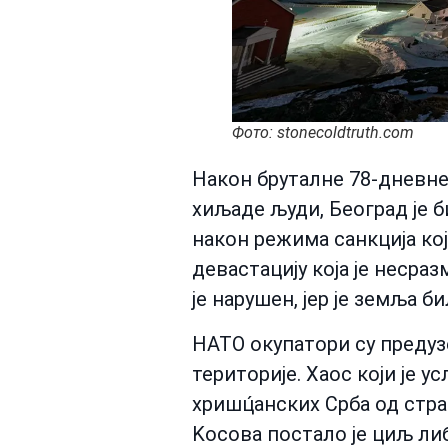
Фото: stonecoldtruth.com
Након бруталне 78-дневне 
хиљаде људи, Београд је 
након режима санкција кој
девастацију која је несра
је нарушен, јер је земља б
НАТО окупатори су предуз
територије. Хаос који је 
хришц́анских Срба од стр
Kосова постало је циљ ли