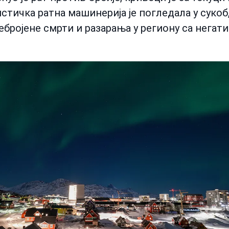
стичка ратна машинерија је погледала у сукоб
небројене смрти и разарања у региону са нега