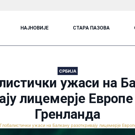
НАЈНОВИЈЕ
СТАРА ПАЗОВА
СРБИЈА
листички ужаси на Б
ају лицемерје Европе
Гренланда
Глобалистички ужаси на Балкану разоткривају лицемерје Европ