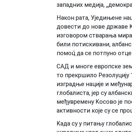
западних медија, „демокра
Након рата, Уједињене наци
довести до нове државе K
изговором стварања мира 
били потискивани, албанс
помоц́ да се потпуно отце
САД и многе европске зем
то прекршило Резолуцију 1
изградње нације и међун
глобалиста, јер су албанс
међувремену Kосово је пос
активности које су се про
Kада су у питању глобали