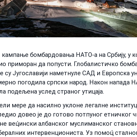
кампање бомбардовања НАТО-а на Србију, у кој
био приморан да попусти. Глобалистичко бомб
е су Југославији наметнуле САД и Европска уни
змерно погодила српски народ. Након напада Н
ила подељена услед страног утицаја.
ели мере да насилно уклоне легалне институц
уследио довео је до готово потпуног етничког
ане вец́ински албанског муслиманског стано
бералних интервенциониста. Уз помоц́ стално