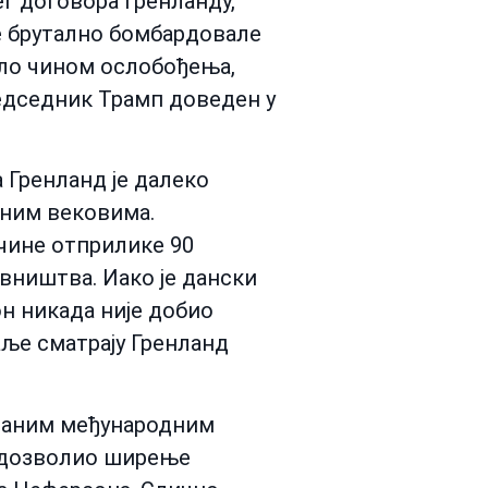
г договора Гренланду,
ге брутално бомбардовале
ало чином ослобођења,
редседник Трамп доведен у
а Гренланд је далеко
јеним вековима.
чине отприлике 90
вништва. Иако је дански
он никада није добио
аље сматрају Гренланд
званим међународним
е дозволио ширење