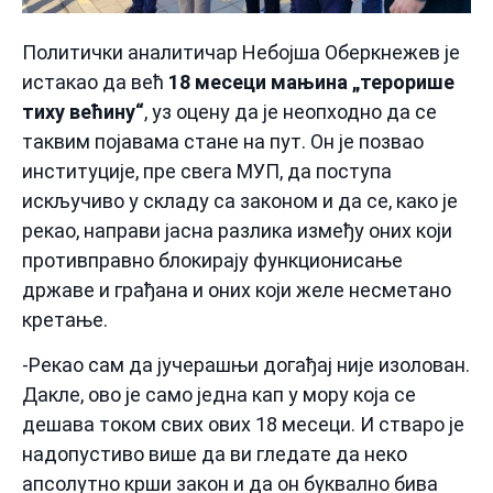
Политички аналитичар Небојша Оберкнежев је
истакао да већ
18 месеци мањина „терорише
тиху већину“
, уз оцену да је неопходно да се
таквим појавама стане на пут. Он је позвао
институције, пре свега МУП, да поступа
искључиво у складу са законом и да се, како је
рекао, направи јасна разлика између оних који
противправно блокирају функционисање
државе и грађана и оних који желе несметано
кретање.
-Рекао сам да јучерашњи догађај није изолован.
Дакле, ово је само једна кап у мору која се
дешава током свих ових 18 месеци. И стваро је
надопустиво више да ви гледате да неко
апсолутно крши закон и да он буквално бива