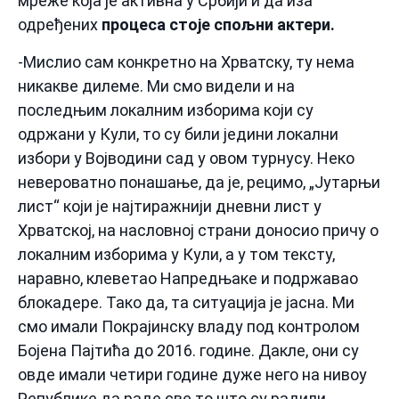
мреже која је активна у Србији и да иза
одређених
процеса стоје спољни актери.
-Мислио сам конкретно на Хрватску, ту нема
никакве дилеме. Ми смо видели и на
последњим локалним изборима који су
одржани у Кули, то су били једини локални
избори у Војводини сад у овом турнусу. Неко
невероватно понашање, да је, рецимо, „Јутарњи
лист“ који је најтиражнији дневни лист у
Хрватској, на насловној страни доносио причу о
локалним изборима у Кули, а у том тексту,
наравно, клеветао Напредњаке и подржавао
блокадере. Тако да, та ситуација је јасна. Ми
смо имали Покрајинску владу под контролом
Бојена Пајтића до 2016. године. Дакле, они су
овде имали четири године дуже него на нивоу
Републике да раде све то што су радили.