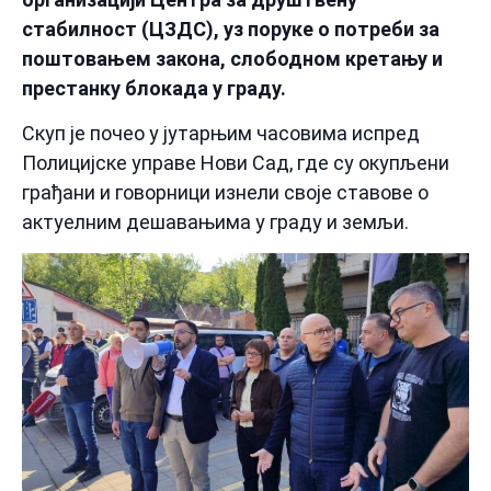
стабилност (ЦЗДС), уз поруке о потреби за
поштовањем закона, слободном кретању и
престанку блокада у граду.
Скуп је почео у јутарњим часовима испред
Полицијске управе Нови Сад, где су окупљени
грађани и говорници изнели своје ставове о
актуелним дешавањима у граду и земљи.