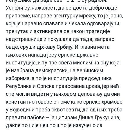
Успели су, нажалост, да се доста добро овде
припреме, направе агентурну мрежу, то је јасно,
која је наравно спавала и чекала одговарајући
тренутак и активирала се након трагедије
надстрешнице и покушала да тада, заправо
овде, сруши државу Србију. И главна мета
њихових напада јесу српске државне
институције, и ту пре свега мислим на ону која
је изабрана демократски, на већинским
изборима, а то је институција председника
Републике и Српска правосавна црква, јер већ
сте могли видети у њиховом деловању да они
константно говоре о томе како српске храмове
у Војводини треба сквотовати, да од њих треба
правити пабове – ја цитирам Динка Грукунића,
дакле то није нешто што је извучено из