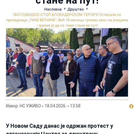
Насловна
Друштво
(ФОТО,ВИДЕО) СТОП БЛОКАДЕРСКОМ ТЕРОРУ! Огласили се
припадници „ТИХЕ ВЕЋИНЕ“: Већ 18 месеци трпимо хаос на улицама
– време је да се томе стане на пут!
По
Извор: НС УЖИВО
18.04.2026.
13:58
У Новом Саду данас је одржан протест у
организацији Центра за друштвену