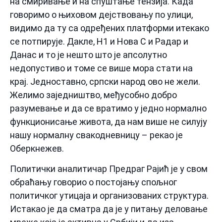
на смиривање и на спуштање тензија. Када
говоримо о њиховом дејствовању по улици,
видимо да ту са одређених платформи итекако
се потпирује. Дакле, Н1 и Нова С и Радар и
Данас и то је нешто што је апсолутно
недопустиво и томе се више мора стати на
крај. Једноставно, српски народ ово не жели.
Желимо заједништво, међусобно добро
разумевање и да се вратимо у једно нормално
функционисање живота, да нам више не силују
нашу нормалну свакодневницу – рекао је
Оберкнежев.
Политички аналитичар Предраг Рајић је у свом
обраћању говорио о постојању спољног
политичког утицаја и организованих структура.
Истакао је да сматра да је у питању деловање