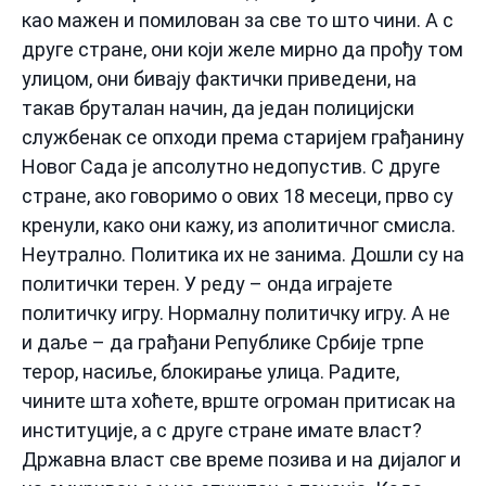
као мажен и помилован за све то што чини. А с
друге стране, они који желе мирно да прођу том
улицом, они бивају фактички приведени, на
такав бруталан начин, да један полицијски
службенак се опходи према старијем грађанину
Новог Сада је апсолутно недопустив. С друге
стране, ако говоримо о ових 18 месеци, прво су
кренули, како они кажу, из аполитичног смисла.
Неутрално. Политика их не занима. Дошли су на
политички терен. У реду – онда играјете
политичку игру. Нормалну политичку игру. А не
и даље – да грађани Републике Србије трпе
терор, насиље, блокирање улица. Радите,
чините шта хоћете, врште огроман притисак на
институције, а с друге стране имате власт?
Државна власт све време позива и на дијалог и