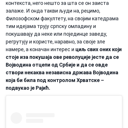
контекста, него нешто за шта се он заиста
залаже. И онда такви људи на, рецимо,
Филозофском факултету, на својим катедрама
тим идејама трују српску омладину и
покушавају да неке или појединце заведу,
регрутују и користе, наравно, за своје зле
намере, а коначан интерес и
циљ свих оних који
стоје иза покушаја ове револуције јесте да се
Војводина отцепи од Србије и да се овде
створи некаква независна држава Војводина
која би била под контролом Хрватске –
подвукао је Рајић.