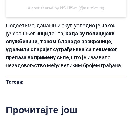
A post shared by NS Uživo (@nsuzivo.rs)
Подсетимо, данашњи скуп уследио је након
јучерашњег инцидента,
када су полицијски
службеници, током блокаде раскрснице,
удаљили старијег суграђанина са пешачког
прелаза уз примену силе
, што је изазвало
незадовољство међу великим бројем грађана.
Тагови:
Прочитајте још