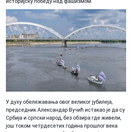
историјску победу над фашизмом.
У духу обележавања овог великог јубилеја,
председник Александар Вучић истакао је да су
Србија и српски народ, без обзира где живели,
још током четрдесетих година прошлог века