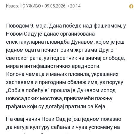
По
Извор: НС УЖИВО
09.05.2026.
20:14
Поводом 9. маја, Дана победе над фашизмом, у
Новом Саду је данас организована
спектакуларна пловидба Дунавом, којом је још
једном одата почаст свим жртвама Другог
светског рата, уз подсетник на значај слободе,
мира и антифашистичких вредности.
Колона чамаца и мањих пловила, украшених
заставама и пригодним обележјима, уз поруку
„Србија побеђује“ прошла је Дунавом испод
новосадских мостова, привлачећи пажњу
грађана који су догађај пратили са Кеја.
На овај начин Нови Сад је још једном показао
да негује културу сећања и чува успомену на