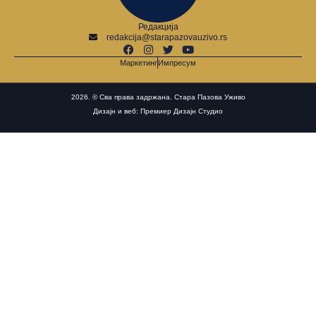
Редакција
redakcija@starapazovauzivo.rs
Маркетинг
Импресум
2026. © Сва права задржана. Стара Пазова Уживо
Дизајн и веб: Премиер Дизајн Студио