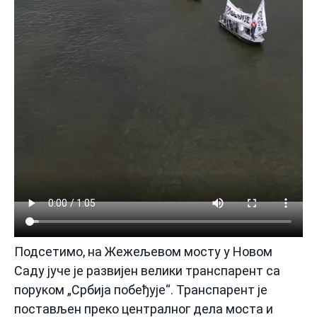
Подсетимо, на Жежељевом мосту у Новом
Саду јуче је развијен велики транспарент са
поруком „Србија побеђује“. Транспарент је
постављен преко централног дела моста и