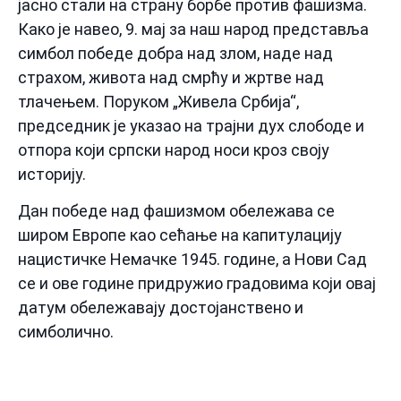
јасно стали на страну борбе против фашизма.
Како је навео, 9. мај за наш народ представља
симбол победе добра над злом, наде над
страхом, живота над смрћу и жртве над
тлачењем. Поруком „Живела Србија“,
председник је указао на трајни дух слободе и
отпора који српски народ носи кроз своју
историју.
Дан победе над фашизмом обележава се
широм Европе као сећање на капитулацију
нацистичке Немачке 1945. године, а Нови Сад
се и ове године придружио градовима који овај
датум обележавају достојанствено и
симболично.