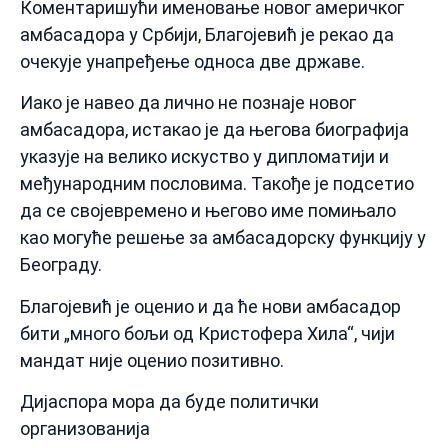
Коментаришући именовање новог америчког
амбасадора у Србији, Благојевић је рекао да
очекује унапређење односа две државе.
Иако је навео да лично не познаје новог
амбасадора, истакао је да његова биографија
указује на велико искуство у дипломатији и
међународним пословима. Такође је подсетио
да се својевремено и његово име помињало
као могуће решење за амбасадорску функцију у
Београду.
Благојевић је оценио и да ће нови амбасадор
бити „много бољи од Кристофера Хила“, чији
мандат није оценио позитивно.
Дијаспора мора да буде политички
организованија