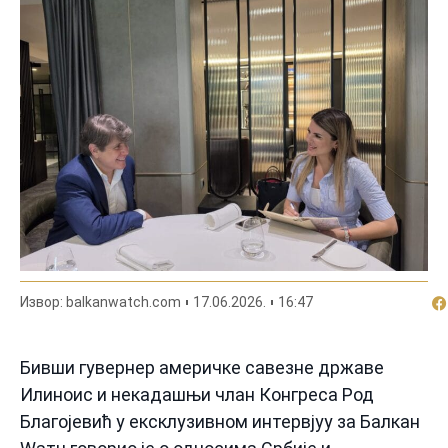
По
Извор: balkanwatch.com
17.06.2026.
16:47
Бивши гувернер америчке савезне државе
Илиноис и некадашњи члан Конгреса Род
Благојевић у ексклузивном интервјуу за Балкан