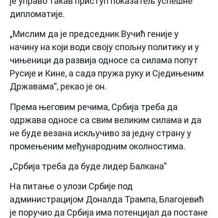
је управо такав приступ показатељ успешне
дипломатије.
„Мислим да је председник Вучић геније у
начину на који води своју спољну политику и у
чињеници да развија односе са силама попут
Русије и Кине, а сада пружа руку и Сједињеним
Државама“, рекао је он.
Према његовим речима, Србија треба да
одржава односе са свим великим силама и да
не буде везана искључиво за једну страну у
промењеним међународним околностима.
„Србија треба да буде лидер Балкана“
На питање о улози Србије под
администрацијом Доналда Трампа, Благојевић
је поручио да Србија има потенцијал да постане