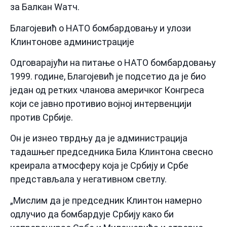
за Балкан Wатч.
Благојевић о НАТО бомбардовању и улози
Клинтонове администрације
Одговарајући на питање о НАТО бомбардовању
1999. године, Благојевић је подсетио да је био
један од ретких чланова америчког Конгреса
који се јавно противио војној интервенцији
против Србије.
Он је изнео тврдњу да је администрација
тадашњег председника Била Клинтона свесно
креирала атмосферу која је Србију и Србе
представљала у негативном светлу.
„Мислим да је председник Клинтон намерно
одлучио да бомбардује Србију како би