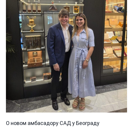
О новом амбасадору САД у Београду