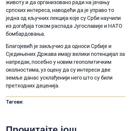
животу и да организовано ради на јачању
српских интереса, наводећи да је управо то
једна од кључних лекција које су Срби научили
из догађаја током распада Југославије и НАТО
бомбардовања.
Благојевић је закључио да односи Србије и
Сједињених Држава имају велики потенцијал за
напредак, посебно у новим геополитичким
околностима, уз оцену да су интереси две
земље данас усклађенији него што су били
претходних деценија.
Тагови:
Прочитајте још