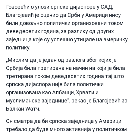
Говорећи о улози српске дијаспоре у САД,
Благојевић је оценио да Срби у Америци нису
били довољно политички организовани током
деведесетих година, за разлику од других
заједница које су успешно утицале на америчку
политику.
„Мислим да је један од разлога због којих је
Србија била третирана на начин на који је била
третирана током деведесетих година тај што
српска дијаспора није била политички
организована као Албанци, Хрвати и
муслиманске заједнице“, рекао је Благојевић за
Балкан Wатч.
Он сматра да би српска заједница у Америци
требало да буде много активнија у политичком