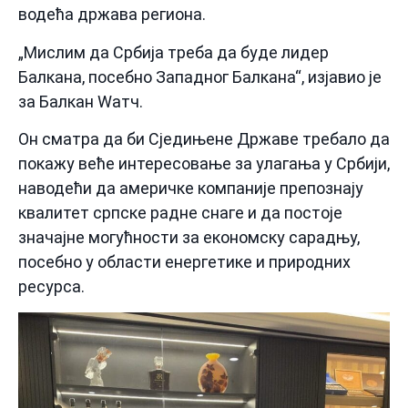
водећа држава региона.
„Мислим да Србија треба да буде лидер
Балкана, посебно Западног Балкана“, изјавио је
за Балкан Wатч.
Он сматра да би Сједињене Државе требало да
покажу веће интересовање за улагања у Србији,
наводећи да америчке компаније препознају
квалитет српске радне снаге и да постоје
значајне могућности за економску сарадњу,
посебно у области енергетике и природних
ресурса.