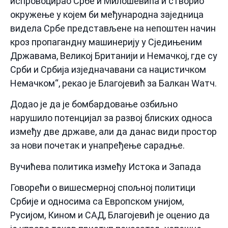
испровоцирао Србе и Милошевића и створио
окружење у којем би међународна заједница
видела Србе представљене на непоштен начин
кроз пропагандну машинерију у Сједињеним
Државама, Великој Британији и Немачкој, где су
Срби и Србија изједначавани са нацистичком
Немачком“, рекао је Благојевић за Балкан Wатч.
Додао је да је бомбардовање озбиљно
нарушило потенцијал за развој блиских односа
између две државе, али да данас види простор
за нови почетак и унапређење сарадње.
Вучићева политика између Истока и Запада
Говорећи о вишесмерној спољној политици
Србије и односима са Европском унијом,
Русијом, Кином и САД, Благојевић је оценио да