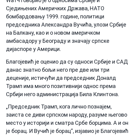
Wатч говорио је о односима Србије и
Сједињених Америчких Држава, НАТО
бомбардовању 1999. године, политици
председника Александра Вучића, улози Србије
на Балкану, као и о новом америчком
амбасадору у Београду и значају српске
дијаспоре у Америци.
Благојевић је оценио да су односи Србије и САД
данас знатно бољи него пре две или три
деценије, истичући да председник Доналд
Трамп има много позитивнији однос према
Србији него администрација Била Клинтона.
„Председник Трамп, кога лично познајем,
заиста се диви српском народу, разуме његово
место у историји и сматра Србе борцима. А и он
је борац. И Вучић је борац“, изјавио је Благојевић