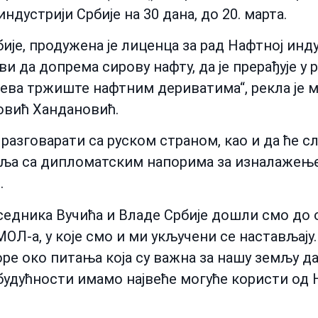
индустрији Србије на 30 дана, до 20. марта.
ије, продужена је лиценца за рад Нафтној инду
и да допрема сирову нафту, да је прерађује у 
ева тржиште нафтним дериватима“, рекла је м
овић Хандановић.
 разговарати са руском страном, као и да ће 
вља са дипломатским напорима за изналажење
.
дника Вучића и Владе Србије дошли смо до о
ОЛ-а, у које смо и ми укључени се настављај
ре око питања која су важна за нашу земљу д
 будућности имамо највеће могуће користи од Н