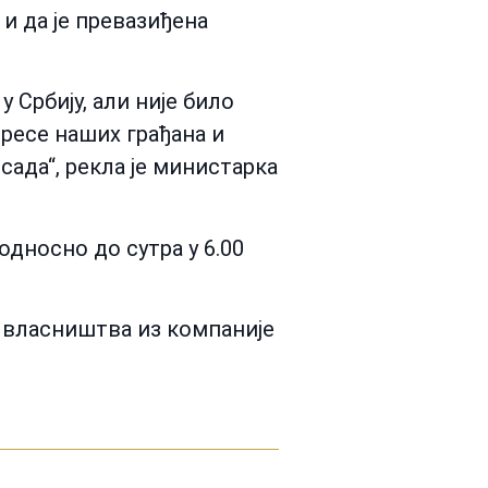
и да је превазиђена
 Србију, али није било
ресе наших грађана и
ада“, рекла је министарка
дносно до сутра у 6.00
г власништва из компаније