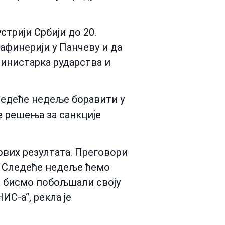
стрији Србији до 20.
рафинерији у Панчеву и да
инистарка рударства и
следеће недеље боравити у
 решења за санкције
вих резултата. Преговори
у. Следеће недеље ћемо
а бисмо побољшали своју
ИС-а“, рекла је