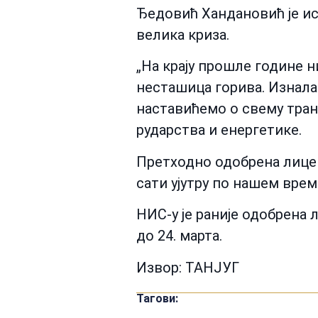
Ђедовић Хандановић је ис
велика криза.
„На крају прошле године н
несташица горива. Изнал
наставићемо о свему транс
рударства и енергетике.
Претходно одобрена лицен
сати ујутру по нашем врем
НИС-у је раније одобрена
до 24. марта.
Извор: ТАНЈУГ
Тагови: