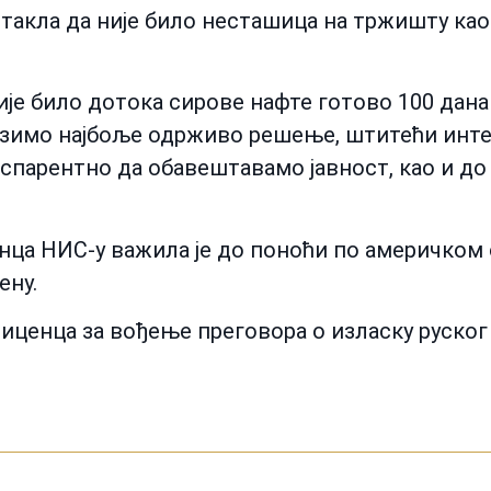
такла да није било несташица на тржишту као 
ије било дотока сирове нафте готово 100 дана у
азимо најбоље одрживо решење, штитећи инте
парентно да обавештавамо јавност, као и до с
ца НИС-у важила је до поноћи по америчком о
ену.
 лиценца за вођење преговора о изласку руско