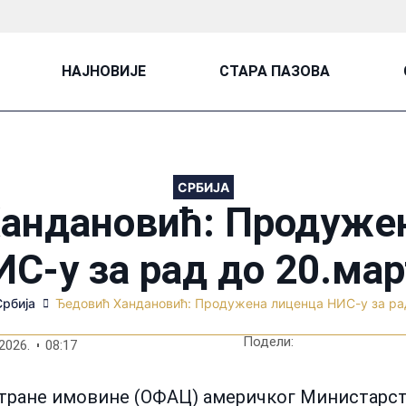
НАЈНОВИЈЕ
СТАРА ПАЗОВА
СРБИЈА
андановић: Продуже
ИС-у за рад до 20.мар
Србија
Ђедовић Хандановић: Продужена лиценца НИС-у за ра
Подели:
2026.
08:17
 стране имовине (ОФАЦ) америчког Министарс