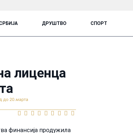
СРБИЈА
ДРУШТВО
СПОРТ
на лиценца
та
д до 20.марта
тва финансија продужила