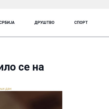
СРБИЈА
ДРУШТВО
СПОРТ
ило се на
шњи дан