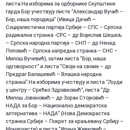
листа.На изборима за одборнике Скупштине
гарда Бор учествују листе “Александар Вучић –
Бор, наша породица“ (Ивица Дачић –
Социјалистичка партија Србије – СПС – Српска
радикална странка -СРС – др Војислав Шешељ
– Српска народна партија – СНП – др Ненад
Поповић – Српска напредна странка – СНС –
Милош Вучевић), затим листа “Бор, наша
одговорност“ и листа “Своји на своме – др
Предраг Балашевић – Влашка народна
странка“.На изборима учествују и листа “Људи
у центру – Срећко Здравковић“, листа “Др
Милош Јовановић – др Зоран Стојковић –
НАДА за Бор – Национално демократска
алтернатива – НАДА“ (Нова Демокрастка
странка Србије – Покрет за краљевину Србију –
Монархисти) и листа “Ирена Живковић –