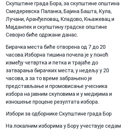
Скупштине града Бора, за скупштине општина
Смедеревска Паланка, Бајина Башта, Кула,
Лучани, Аранђеловац, Кладово, Књажевац и
Мајданпек и скупштину градске општине
Севојно биће одржани данас.
Бирачка места биће отворена од 7 до 20
часова.Изборна тишина почела је у поноћ
између четвртка и петка и трајаће до
затварања бирачких места, у недељу у 20
часова, а за то време забрањено је
представљање и промовисање учесника
избора на јавним скуповима и у медијима и
изношење процене резултата избора.
Избори за одборнике Скупштине града Бор
На локалним изборима у Бору учествује седам