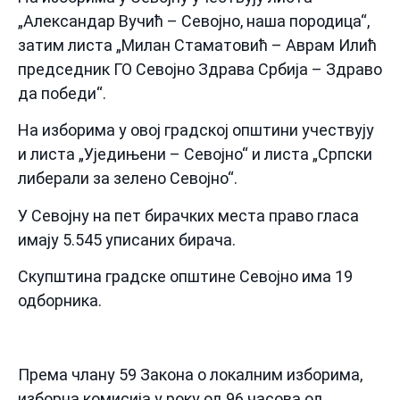
„Александар Вучић – Севојно, наша породица“,
затим листа „Милан Стаматовић – Аврам Илић
председник ГО Севојно Здрава Србија – Здраво
да победи“.
На изборима у овој градској општини учествују
и листа „Уједињени – Севојно“ и листа „Српски
либерали за зелено Севојно“.
У Севојну на пет бирачких места право гласа
имају 5.545 уписаних бирача.
Скупштина градске општине Севојно има 19
одборника.
Према члану 59 Закона о локалним изборима,
изборна комисија у року од 96 часова од