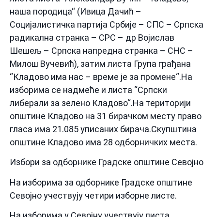
наша породица“ (Ивица Дачић –
Социјалистичка партија Србије – СПС – Српска
радикална странка – СРС – др Војислав
Шешељ – Српска напредна странка – СНС –
Милош Вучевић), затим листа Група грађана
“Кладово има нас – време је за промене“.На
изборима се надмеће и листа “Српски
либерали за зелено Кладово“.На територији
општине Кладово на 31 бирачком месту право
гласа има 21.085 уписаних бирача.Скупштина
општине Кладово има 28 одборничких места.
Избори за одборнике Градске општине Севојно
На изборима за одборнике Градске општине
Севојно учествују четири изборне листе.
На изборима у Севојну учествују листа