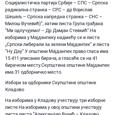
Социјалистичка партија Србије – СПС – Српска
радикална странка – СРС – др Војислав
Шешељ – Српска напредна странка – СНС –
Милош Вучевић)“, затим листа Група грађана
“Ми одлучујемо! – Др Дамјан Стевкић“.На
изборима у Мајданпеку надмећу се и листа
„Српски либерали за зелени Мајданпек“ и листа
“Ну Дау“.У општини Мајданпек право гласа има
15.411 уписаних бирача, а гласаће се на 41
бирачком месту.Скупштина општине Мајданпек
има 31 одборничко место.
Избори за одборнике Скупштине општине
Кладово
На изборима у Кладову учествују три изборне
листе.На изборима у овој општини учествују
листа листа “Александар Вучић – Кладово,