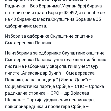
Радничка – Бор Боранима“.Укупан број бирача
на територији града Бора је 38.492, а гласаће се
на 48 бирачких места.Скупштина Бора има 35
одборничких места.
Избори за одборнике Скупштине општине
Смедеревска Паланка
На изборима за одборнике Скупштине општине
Смедеревска Паланка учествује шест изборних
листа.На изборима у овој општини учествују
лчисте „Александар Вучић – Смедеревска
Паланка, наша породица“ (Ивица Дачић –
Социјалистичка партија Србије – СПС – Српска
радикална странка – СРС – др Војислав
Шешељ – Партија уједињених пензионера,
пољопривредника и пролетера Србије –