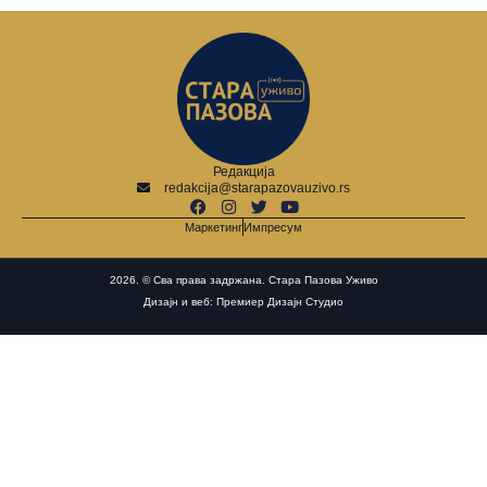
Редакција
redakcija@starapazovauzivo.rs
Маркетинг
Импресум
2026. © Сва права задржана. Стара Пазова Уживо
Дизајн и веб: Премиер Дизајн Студио