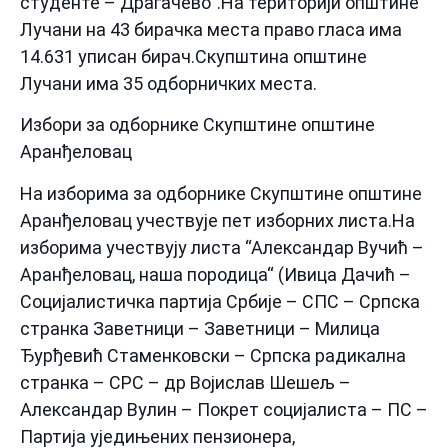
студенте – Драгачево“.На територији општине
Лучани на 43 бирачка места право гласа има
14.631 уписан бирач.Скупштина општине
Лучани има 35 одборничких места.
Избори за одборнике Скупштине општине
Аранђеловац
На изборима за одборнике Скупштине општине
Аранђеловац учествује пет изборних листа.На
изборима учествују листа “Александар Вучић –
Аранђеловац, наша породица“ (Ивица Дачић –
Социјалистичка партија Србије – СПС – Српска
странка Заветници – Заветници – Милица
Ђурђевић Стаменковски – Српска радикална
странка – СРС – др Војислав Шешељ –
Александар Вулин – Покрет социјалиста – ПС –
Партија уједињених пензионера,