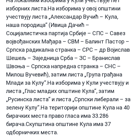
На локалним изборима у Кули учествује пет
изборних листа.На изборима у овој општини
учествују листа „Александар Вучић – Кула,
наша породица“ (Ивица Дачић –
Социјалистичка партија Србије – СПС – Савез
војвођанских Мађара – СВМ – Балинт Пастор –
Српска радикална странка – СРС – др Војислав
Шешељ – Заједница Срба – ЗС – Бранислав
Швоња – Српска напредна странка – СНС –
Милош Вучевић), затим листа „Група грађана
Млади за Кулу“.На изборима у Кули учествују и
листа „Глас младих општине Кула“, затим
„Русинска листа“ и листа „Српски либерали – за
зелену Кулу“.На територији општине Кула на 40
бирачких места право гласа има 33.286
бирача.Скупштина општине Кула има 37
одборничких места.