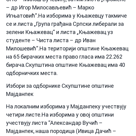
– др Игор Милосављевић – Марко
Игњатовић“.На изборима у Књажевцу такмиче
се и листа „Група грађана Српски либерали за
зелени Књажевац“ и листа „Књажевац уз
студенте – Чиста листа – др Иван
Милошевић“.На територији општине Књажевац
на 65 бирачких места право гласа има 22.262
бирача.Скупштина општине Књажевац има 40
одборничких места.
Избори за одборнике Скупштине општине
Мајданпек
На локалним изборима у Мајданпеку учествују
четири листе.На изборима у овој општини
учествују листа “Александар Вучић –
Мајданпек, наша породица (Ивица Дачић –