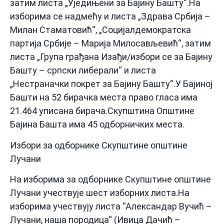
затим листа „Уједињени за Бајину Башту“.На
изборима се надмећу и листа „Здрава Србија –
Милан Стаматовић“, „Социјалдемократска
партија Србије – Марија Милосављевић“, затим
листа „Група грађана Изађи/избори се за Бајину
Башту – српски либерали“ и листа
„Нестраначки покрет за Бајину Башту“.У Бајиној
Башти на 52 бирачка места право гласа има
21.464 уписана бирача.Скупштина Општине
Бајина Башта има 45 одборничких места.
Избори за одборнике Скупштине општине
Лучани
На изборима за одборнике Скупштине општине
Лучани учествује шест изборних листа.На
изборима учествују листа “Александар Вучић –
Лучани, наша породица“ (Ивица Дачић –