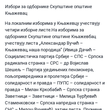
Избори за одборнике Скупштине општине
Књажевац
На локалним изборима у Књажевцу учествују
четири изборне листе.На изборима за
одборнике Скупштине општине Књажевбац
учествују листа „Александар Вучић –
Књажевац, наша породица“ (Ивица Дачић –
Социјалистичка партија Србије – СПС – Српска
радикална странка – СРС – др Војислав
Шешељ – Партија уједињених пензионера,
пољопривредника и пролетера Србије –
солидарност и правда – ПУПС – солидарност и
правда – Милан Кркобабић – Српска странка
Заветници – Заветници – Милица Ђурђевић
Стаменковски – Српска напредна странка –
СНС – Милош Вучевић), затим листа „Промене