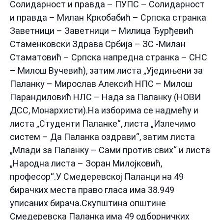
Солидарност и правда – ПУПС – Солидарност
и правда – Милан Кркобабић – Српска странка
Заветници – Заветници – Милица Ђурђевић
Стаменковски Здрава Србија – ЗС -Милан
Стаматовић – Српска напредна странка – СНС
– Милош Вучевић), затим листа „Уједињени за
Паланку – Мирослав Алексић НПС – Милош
Парандиловић НЛС – Нада за Паланку (НОВИ
ДСС, Монархисти).На изборима се надмећу и
листа „Студенти Паланке“, листа „Излечимо
систем – Да Паланка оздрави“, затим листа
„Млади за Паланку – Сами против свих“ и листа
„Народна листа – Зоран Милојковић,
професор“.У Смедеревској Паланци на 49
бирачких места право гласа има 38.949
уписаних бирача.Скупштина општине
Смедеревска Паланка има 49 одборничких