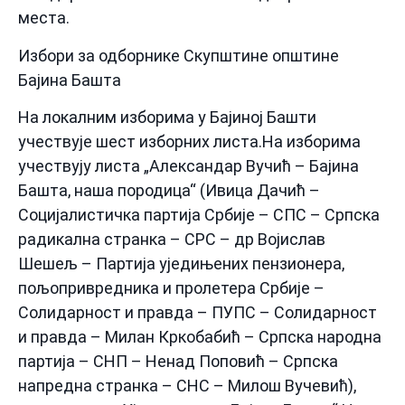
места.
Избори за одборнике Скупштине општине
Бајина Башта
На локалним изборима у Бајиној Башти
учествује шест изборних листа.На изборима
учествују листа „Александар Вучић – Бајина
Башта, наша породица“ (Ивица Дачић –
Социјалистичка партија Србије – СПС – Српска
радикална странка – СРС – др Војислав
Шешељ – Партија уједињених пензионера,
пољопривредника и пролетера Србије –
Солидарност и правда – ПУПС – Солидарност
и правда – Милан Кркобабић – Српска народна
партија – СНП – Ненад Поповић – Српска
напредна странка – СНС – Милош Вучевић),