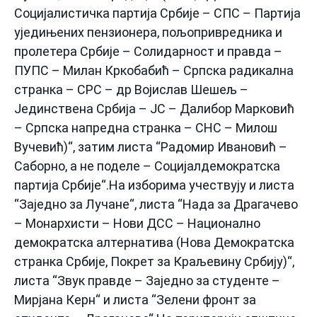
Социјалистичка партија Србије – СПС – Партија
уједињених пензионера, пољопривредника и
пролетера Србије – Солидарност и правда –
ПУПС – Милан Кркобабић – Српска радикална
странка – СРС – др Војислав Шешељ –
Јединствена Србија – ЈС – Далибор Марковић
– Српска напредна странка – СНС – Милош
Вучевић)“, затим листа “Радомир Ивановић –
Саборно, а не поделе – Социјалдемократска
партија Србије“.На изборима учествују и листа
“Заједно за Лучане“, листа “Нада за Драгачево
– Монархисти – Нови ДСС – Национално
демократска алтернатива (Нова Демократска
странка Србије, Покрет за Краљевину Србију)“,
листа “Звук правде – Заједно за студенте –
Мирјана Керн“ и листа “Зелени фронт за