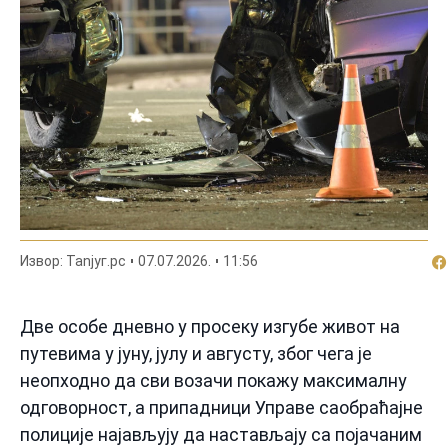
По
Извор: Таnjyг.рс
07.07.2026.
11:56
Две особе дневно у просеку изгубе живот на
путевима у јуну, јулу и августу, због чега је
неопходно да сви возачи покажу максималну
одговорност, а припадници Управе саобраћајне
полиције најављују да настављају са појачаним