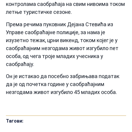
контролама саобраћаја на свим нивоима током
летње туристичке сезоне.
Према речима пуковник Дејана Стевића из
Управе саобраћајне полиције, за нама је
изузетно тежак, црни викенд, током којег је у
саобраћајним незгодама живот изгубило пет
особа, од чега троје младих учесника у
саобраћају.
Он је истакао да посебно забрињава податак
да је од почетка године у саобраћајним
незгодама живот изгубило 45 младих особа.
Тагови: