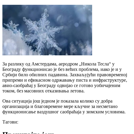
За разлику од Амстердама, аеродром „Никола Тесла“ у
Београду функционисао је без већих проблема, иако је и у
Србији било обилних падавина. Захваљујући правовременој
припреми и ефикасном одржавању писта и инфраструктуре,
авио-саобраћај у Београду одвијао се готово уобичајеним
током, без масовних отказивања летова.
Ова ситуација још једном је показала колико су добра
организација и благовремене мере кључне за несметано
функционисање ваздушног саобраћаја у зимским условима.
Тагови: