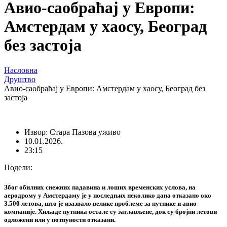
Авио-саобраћај у Европи:
Амстердам у хаосу, Београд
без застоја
Насловна
Друштво
Авио-саобраћај у Европи: Амстердам у хаосу, Београд без
застоја
Извор: Стара Пазова уживо
10.01.2026.
23:15
Подели:
Због обилних снежних падавина и лоших временских услова, на
аеродрому у Амстердаму је у последњих неколико дана отказано око
3.500 летова, што је изазвало велике проблеме за путнике и авио-
компаније. Хиљаде путника остале су заглављене, док су бројни летови
одложени или у потпуности отказани.