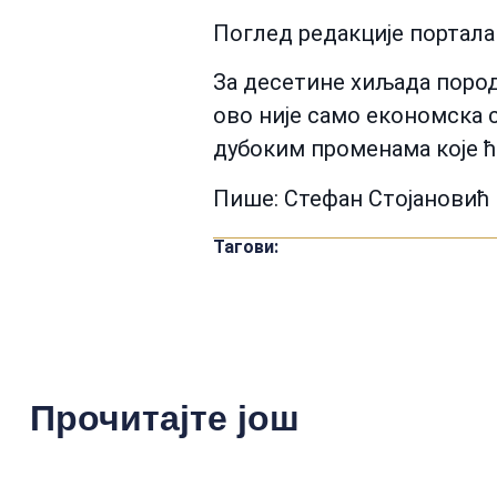
Поглед редакције портала
За десетине хиљада поро
ово није само економска с
дубоким променама које ћ
Пише: Стефан Стојановић
Тагови:
Прочитајте још