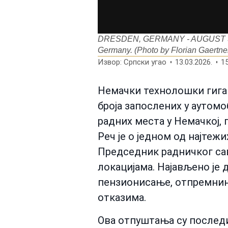
DRESDEN, GERMANY - AUGUST 31: A 
Germany. (Photo by Florian Gaertne
Извор: Српски угао
13.03.2026.
15
Немачки технолошки гига
броја запослених у аутомоб
радних места у Немачкој,
Реч је о једном од најтеж
Председник радничког сав
локацијама. Најављено је 
пензионисање, отпремнин
отказима.
Ова отпуштања су последи