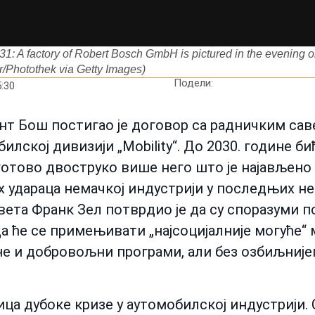
factory of Robert Bosch GmbH is pictured in the evening on
r/Photothek via Getty Images)
Подели:
:30
нт Бош постигао је договор са радничким са
илској дивизији „Mobility“. До 2030. године би
 готово двоструко више него што је најављено
их удараца немачкој индустрији у последњих н
ета Франк Зел потврдио је да су споразуми п
да ће се примењивати „најсоцијалније могуће“
е и добровољни програми, али без озбиљније
ца дубоке кризе у аутомобилској индустрији.