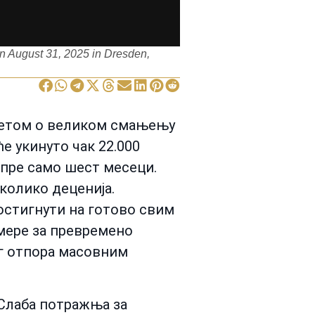
 August 31, 2025 in Dresden,
ветом о великом смањењу
ће укинуто чак 22.000
 пре само шест месеци.
еколико деценија.
остигнути на готово свим
 мере за превремено
г отпора масовним
 Слаба потражња за