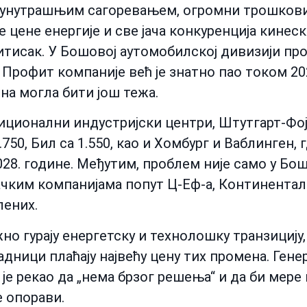
 унутрашњим сагоревањем, огромни трошкови
 цене енергије и све јача конкуренција кинес
итисак. У Бошовој аутомобилској дивизији п
. Профит компаније већ је знатно пао током 202
ина могла бити још тежа.
иционални индустријски центри, Штутгарт-Фоје
750, Бил са 1.550, као и Хомбург и Ваблинген, 
8. године. Међутим, проблем није само у Бошу
чким компанијама попут Ц-Еф-а, Континентала
лених.
о гурају енергетску и технолошку транзицију,
адници плаћају највећу цену тих промена. Ген
је рекао да „нема брзог решења“ и да би мере
е опорави.