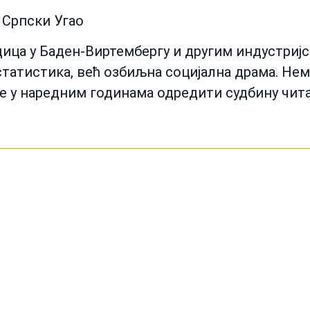
 Српски Угао
дица у Баден-Виртембергу и другим индустри
татистика, већ озбиљна социјална драма. Нем
е у наредним годинама одредити судбину чита