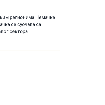
јским регионима Немачке
ачка се суочава са
вог сектора.