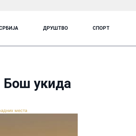
СРБИЈА
ДРУШТВО
СПОРТ
: Бош укида
радних места