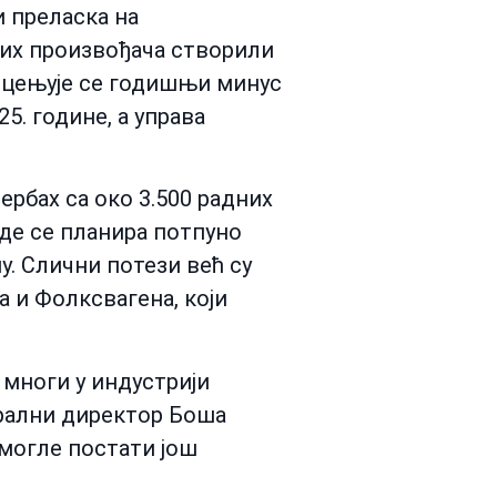
 преласка на
ких произвођача створили
роцењује се годишњи минус
5. године, а управа
рбах са око 3.500 радних
где се планира потпуно
. Слични потези већ су
 и Фолксвагена, који
 многи у индустрији
ерални директор Боша
 могле постати још