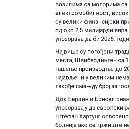
возилима са моторима са
електромобилност, високе
су велики финансијски пр
од око 2,5 милијарди евра
упозорава да би 2026. год
Највише су погођени трад
места, Швибердинген са 1.
гашење производње до 202
најављени у великим нема
такође смањују број запос
Док Берлин и Брисел снажн
упозоравају да европски р
Штефан Хартунг отворено 
болније ако се тржиште н