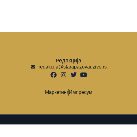
Редакција
redakcija@starapazovauzivo.rs
Маркетинг
Импресум