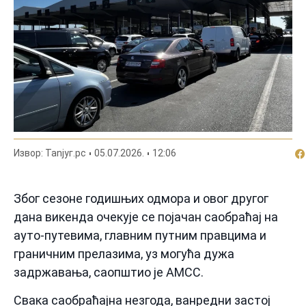
По
Извор: Таnjyг.рс
05.07.2026.
12:06
Због сезоне годишњих одмора и овог другог
дана викенда очекује се појачан саобраћај на
ауто-путевима, главним путним правцима и
граничним прелазима, уз могућа дужа
задржавања, саопштио је АМСС.
Свака саобраћајна незгода, ванредни застој