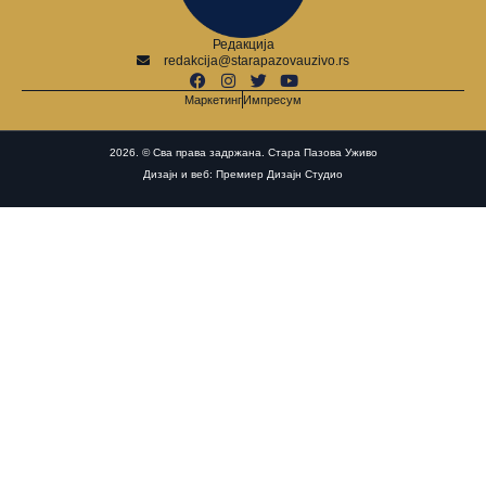
Редакција
redakcija@starapazovauzivo.rs
Маркетинг
Импресум
2026. © Сва права задржана. Стара Пазова Уживо
Дизајн и веб: Премиер Дизајн Студио