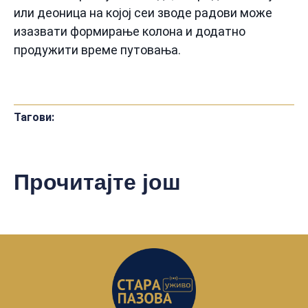
или деоница на којој сеи зводе радови може
изазвати формирање колона и додатно
продужити време путовања.
Тагови:
Прочитајте још