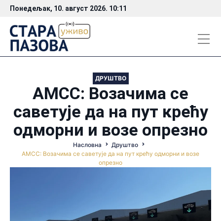
Понедељак, 10. август 2026. 10:11
ДРУШТВО
АМСС: Возачима се
саветује да на пут крећу
одморни и возе опрезно
Насловна
Друштво
АМСС: Возачима се саветује да на пут крећу одморни и возе
опрезно